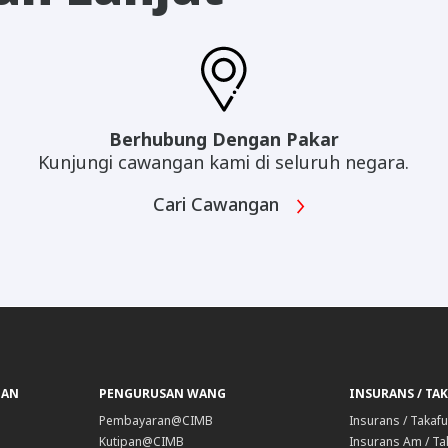
Berhubung Dengan Pakar
Kunjungi cawangan kami di seluruh negara.
Cari Cawangan
GAN
PENGURUSAN WANG
INSURANS / TA
Pembayaran@CIMB
Insurans / Takafu
Kutipan@CIMB
Insurans Am / Ta