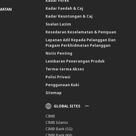
Kadar Forex
Kadar Faedah & Caj
DMATAN
Kadar Keuntungan & Caj
Soalan Lazim
Kesedaran Keselamatan & Penipuan
Layanan Adil Kepada Pelanggan Dan
Piagam Perkhidmatan Pelanggan
Notis Penting
Lembaran Penerangan Produk
Terma-terma Akses
Polisi Privasi
Penggunaan Kuki
Sitemap
GLOBAL SITES
CIMB
CIMB Islamic
CIMB Bank (SG)
CIMB Bank (KH)