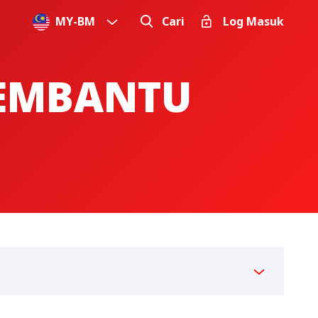
MY
-
BM
Cari
Log Masuk
MEMBANTU