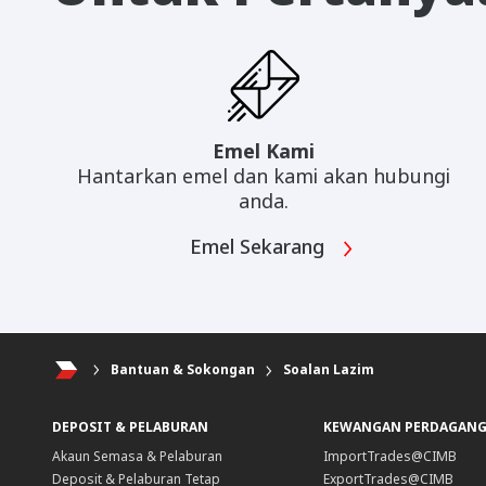
Emel Kami
Hantarkan emel dan kami akan hubungi
anda.
Emel Sekarang
Bantuan & Sokongan
Soalan Lazim
DEPOSIT & PELABURAN
KEWANGAN PERDAGAN
Akaun Semasa & Pelaburan
ImportTrades@CIMB
Deposit & Pelaburan Tetap
ExportTrades@CIMB