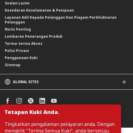
Soalan Lazim
Kesedaran Keselamatan & Penipuan
Layanan Adil Kepada Pelanggan Dan Piagam Perkhidmatan
Pelanggan
Notis Penting
Lembaran Penerangan Produk
Terma-terma Akses
Polisi Privasi
Penggunaan Kuki
Sitemap
GLOBAL SITES
CIMB
CIMB Islamic
CIMB Bank (SG)
Tetapan Kuki Anda.
CIMB Bank (KH)
Urus Keutamaan Kuki
CIMB Niaga
Tingkatkan pengalaman pelayaran anda. Dengan
CIMB Thai
mengklik “Terima Semua Kuki”, anda bersetuju