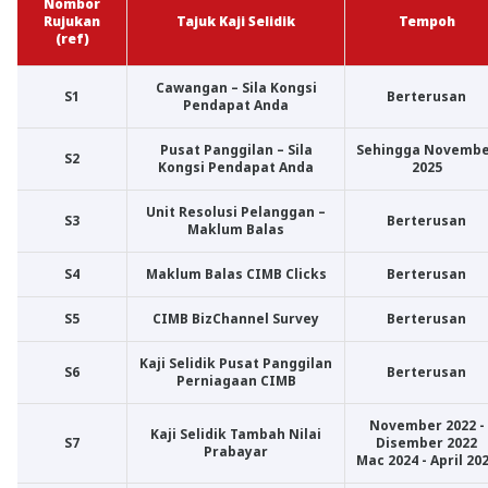
Nombor
Rujukan
Tajuk Kaji Selidik
Tempoh
(ref)
Cawangan – Sila Kongsi
S1
Berterusan
Pendapat Anda
Pusat Panggilan – Sila
Sehingga Novemb
S2
Kongsi Pendapat Anda
2025
Unit Resolusi Pelanggan –
S3
Berterusan
Maklum Balas
S4
Maklum Balas CIMB Clicks
Berterusan
S5
CIMB BizChannel Survey
Berterusan
Kaji Selidik Pusat Panggilan
S6
Berterusan
Perniagaan CIMB
November 2022 -
Kaji Selidik Tambah Nilai
S7
Disember 2022
Prabayar
Mac 2024 - April 20