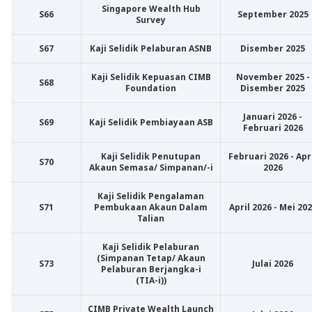
Singapore Wealth Hub
S66
September 2025
Survey
S67
Kaji Selidik Pelaburan ASNB
Disember 2025
Kaji Selidik Kepuasan CIMB
November 2025 -
S68
Foundation
Disember 2025
Januari 2026 -
S69
Kaji Selidik Pembiayaan ASB
Februari 2026
Kaji Selidik Penutupan
Februari 2026 - Apr
S70
Akaun Semasa/ Simpanan/-i
2026
Kaji Selidik Pengalaman
S71
Pembukaan Akaun Dalam
April 2026 - Mei 20
Talian
Kaji Selidik Pelaburan
(Simpanan Tetap/ Akaun
S73
Julai 2026
Pelaburan Berjangka‑i
(TIA‑i))
CIMB Private Wealth Launch