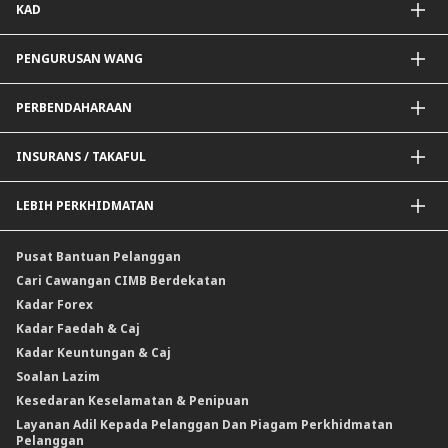
KAD
Pembiayaan Peralatan
ExportTrades@CIMB
Pembiayaan Skim Kerajaan / BNM
Guarantees@CIMB
Kad Debit
PENGURUSAN WANG
Pembiayaan Projek
Perkhidmatan Tambahan
Kad Kredit
Rangkuman Kewangan BNM untuk PKS
Borang Permohonan Perdagangan
Penyelesaian Kad Korporat
Pembayaran@CIMB
PERBENDAHARAAN
Pembiayaan Perusahaan Automotif
Kutipan@CIMB
Saluran Penyampaian
Pertukaran Asing (FX)
INSURANS / TAKAFUL
Kadar Faedah
Kadar Keuntungan
Insurans / Takaful Berkaitan Kredit
LEBIH PERKHIDMATAN
Penyelesaian Perlindungan Nilai Komoditi
Insurans Am / Takaful
CIMB@Work
Pusat Bantuan Pelanggan
Cari Cawangan CIMB Berdekatan
Kadar Forex
Kadar Faedah & Caj
Kadar Keuntungan & Caj
Soalan Lazim
Kesedaran Keselamatan & Penipuan
Layanan Adil Kepada Pelanggan Dan Piagam Perkhidmatan
Pelanggan