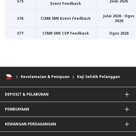
S75
Julai 2026
Event Feedback
Julai 2026 - Ogos
S76
CIMB SME Event Feedback
2026
S77
CIMB SME CVP Feedback
Ogos 2026
Keselamatan & Penipuan
Kaji Selidik Pelanggan
DEPOSIT & PELABURAN
Akaun Semasa & Pelaburan
PEMBIAYAAN
Deposit & Pelaburan Tetap
Instrumen Lain
Pembiayaan PKS
KEWANGAN PERDAGANGAN
Pembiayaan Modal Kerja Am
Pembiayaan Pakej
ImportTrades@CIMB