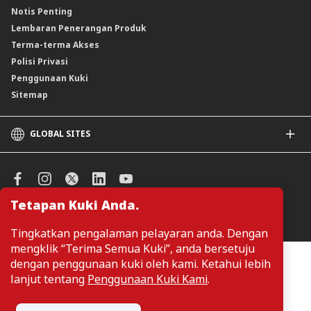
Notis Penting
Lembaran Penerangan Produk
Terma-terma Akses
Polisi Privasi
Penggunaan Kuki
Sitemap
GLOBAL SITES
CIMB
CIMB Islamic
CIMB Bank (SG)
Tetapan Kuki Anda.
CIMB Bank (KH)
Urus Keutamaan Kuki
CIMB Niaga
Tingkatkan pengalaman pelayaran anda. Dengan
CIMB Thai
mengklik “Terima Semua Kuki”, anda bersetuju
CIMB Bank (PH)
Pelanggan tidak perlu memberikan butiran peribadi ketika melayari
dengan penggunaan kuki oleh kami. Ketahui lebih
atau mengakses maklumat berkaitan produk dan perkhidmatan di
lanjut tentang
Penggunaan Kuki Kami
.
laman web. Butiran perbadi hanya diperlukan sekiranya pelanggan
ingin membuat permohonan atau pertanyaan mengenai sesuatu
produk atau perkhidmatan.