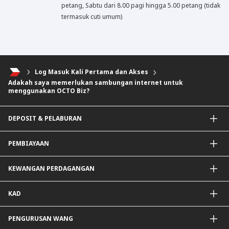
petang, Sabtu dari 8.00 pagi hingga 5.00 petang (tidak
termasuk cuti umum)
Log Masuk Kali Pertama dan Akses
Adakah saya memerlukan sambungan internet untuk
menggunakan OCTO Biz?
DEPOSIT & PELABURAN
Akaun Semasa & Pelaburan
PEMBIAYAAN
Deposit & Pelaburan Tetap
Instrumen Lain
Pembiayaan PKS
KEWANGAN PERDAGANGAN
Pembiayaan Modal Kerja Am
Pembiayaan Pakej
ImportTrades@CIMB
KAD
Pembiayaan Peralatan
ExportTrades@CIMB
Pembiayaan Skim Kerajaan / BNM
Guarantees@CIMB
Kad Debit
PENGURUSAN WANG
Pembiayaan Projek
Perkhidmatan Tambahan
Kad Kredit