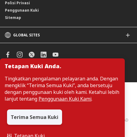
Polisi Privasi
Penggunaan Kuki
Sitemap
GLOBAL SITES
CIMB
CIMB Islamic
CIMB Bank (SG)
Tetapan Kuki Anda.
CIMB Bank (KH)
Urus Keutamaan Kuki
CIMB Niaga
Tingkatkan pengalaman pelayaran anda. Dengan
CIMB Thai
mengklik “Terima Semua Kuki”, anda bersetuju
CIMB Bank (PH)
Pelanggan tidak perlu memberikan butiran peribadi ketika melayari
dengan penggunaan kuki oleh kami. Ketahui lebih
atau mengakses maklumat berkaitan produk dan perkhidmatan di
lanjut tentang
Penggunaan Kuki Kami
.
laman web. Butiran perbadi hanya diperlukan sekiranya pelanggan
ingin membuat permohonan atau pertanyaan mengenai sesuatu
produk atau perkhidmatan.
Terima Semua Kuki
CIMB Bank: All rights reserved. Copyright © 2026 CIMB BANK BERHAD
197201001799 (13491-P)
Tetapan Kuki