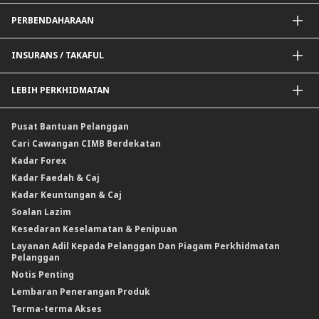
Rangkuman Kewangan BNM untuk PKS
Borang Permohonan Perdagangan
Penyelesaian Kad Korporat
Pembayaran@CIMB
PERBENDAHARAAN
Pembiayaan Perusahaan Automotif
Kutipan@CIMB
Saluran Penyampaian
Pertukaran Asing (FX)
INSURANS / TAKAFUL
Kadar Faedah
Kadar Keuntungan
Insurans / Takaful Berkaitan Kredit
LEBIH PERKHIDMATAN
Penyelesaian Perlindungan Nilai Komoditi
Insurans Am / Takaful
CIMB@Work
Pusat Bantuan Pelanggan
Cari Cawangan CIMB Berdekatan
Kadar Forex
Kadar Faedah & Caj
Kadar Keuntungan & Caj
Soalan Lazim
Kesedaran Keselamatan & Penipuan
Layanan Adil Kepada Pelanggan Dan Piagam Perkhidmatan
Pelanggan
Notis Penting
Lembaran Penerangan Produk
Terma-terma Akses