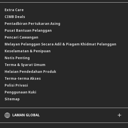
Pelaburan dwi mata wang (DCI)
Cek Jurubank
Insurans Perjalanan
Kadar Forex
Extra Care
Produk Berstruktur Gold Convertible / Reverse Gold Convertible (GCI)
Insurans Kemalangan Peribadi
Kadar Faedah & Caj
CIMB Deals
Reverse Repo
Insurans/Takaful Berkaitan Kredit
Kadar Keuntungan & Caj
Pentadbiran Pertukaran Asing
Instrumen Deposit Boleh Niaga Kadar Apungan (FRNID)
Insurans/Takaful Hartanah
Kadar Asas Standard /Kadar Asas / Kadar Pinjaman/Pembiayaan Asas
Pusat Bantuan Pelanggan
Instrumen Boleh Niaga Islam (INI)
Pencari Cawangan
Produk Berstruktur
Melayan Pelanggan Secara Adil & Piagam Khidmat Pelanggan
Produk Berstruktur Islam
Keselamatan & Penipuan
Skim Persaraan Swasta (PRS)
Notis Penting
Clicks Trader
Terma & Syarat Umum
Instrumen Deposit Boleh Niaga
Helaian Pendedahan Produk
Unit Amanah Harga Berubah ASNB
Terma-terma Akses
Polisi Privasi
Penggunaan Kuki
Sitemap
LAMAN GLOBAL
CIMB