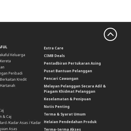
AFUL
Extra Care
akaful Keluarga
CIMB Deals
 Kereta
Pentadbiran Pertukaran Asing
nan
Pusat Bantuan Pelanggan
ngan Peribadi
Pencari Cawangan
Berkaitan Kredit
 Hartanah
Melayan Pelanggan Secara Adil &
Piagam Khidmat Pelanggan
Keselamatan & Penipuan
Notis Penting
Caj
Terma & Syarat Umum
n & Caj
Helaian Pendedahan Produk
ard /Kadar Asas / Kadar
yaan Asas
Terma-terma Akses