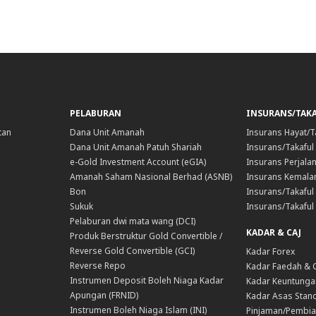
PELABURAN
INSURANS/TAK
tan
Dana Unit Amanah
Insurans Hayat/T
Dana Unit Amanah Patuh Shariah
Insurans/Takaful
e-Gold Investment Account (eGIA)
Insurans Perjala
Amanah Saham Nasional Berhad (ASNB)
Insurans Kemala
Bon
Insurans/Takaful 
Sukuk
Insurans/Takaful
Pelaburan dwi mata wang (DCI)
KADAR & CAJ
Produk Berstruktur Gold Convertible /
Reverse Gold Convertible (GCI)
Kadar Forex
Reverse Repo
Kadar Faedah & 
Instrumen Deposit Boleh Niaga Kadar
Kadar Keuntunga
Apungan (FRNID)
Kadar Asas Stand
Instrumen Boleh Niaga Islam (INI)
Pinjaman/Pembia