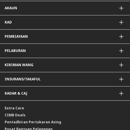
Aplikasi CIMB OCTO
AKAUN
CIMB Clicks
DuitNow QR
Akaun Simpanan
KAD
Diperibadikan Untuk Anda
Akaun Semasa
Penjejak Karbon
Simpanan Tetap
Kad Kredit dan Perkhidmatan
PEMBIAYAAN
Mudarabah IA
Kad Debit
Pembiayaan Peribadi
PELABURAN
Pembiayaan Hartanah
Pembiayaan Auto
Dana Unit Amanah
KIRIMAN WANG
Dana Unit Amanah Patuh Shariah
e-Gold Investment Account (eGIA)
SpeedSend
INSURANS/TAKAFUL
Amanah Saham Nasional Berhad (ASNB)
Pemindahan Telegrafik Luar Negara
Bon
Pemindahan Akaun Rentas Sempadan Malaysia ke Singapura
Insurans Hayat/Takaful Keluarga
KADAR & CAJ
Sukuk
Draf Permintaan Asing
Insurans/Takaful Kereta
Pelaburan dwi mata wang (DCI)
Cek Jurubank
Insurans Perjalanan
Kadar Forex
Extra Care
Produk Berstruktur Gold Convertible / Reverse Gold Convertible (GCI)
Insurans Kemalangan Peribadi
Kadar Faedah & Caj
CIMB Deals
Reverse Repo
Insurans/Takaful Berkaitan Kredit
Kadar Keuntungan & Caj
Pentadbiran Pertukaran Asing
Instrumen Deposit Boleh Niaga Kadar Apungan (FRNID)
Insurans/Takaful Hartanah
Kadar Asas Standard /Kadar Asas / Kadar Pinjaman/Pembiayaan Asas
Pusat Bantuan Pelanggan
Instrumen Boleh Niaga Islam (INI)