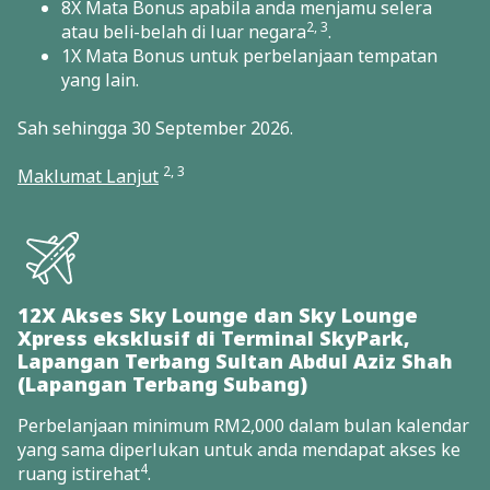
8X Mata Bonus apabila anda menjamu selera
2, 3
atau beli-belah di luar negara
.
1X Mata Bonus untuk perbelanjaan tempatan
yang lain.
Sah sehingga 30 September 2026.
2, 3
Maklumat Lanjut
12X Akses Sky Lounge dan Sky Lounge
Xpress eksklusif di Terminal SkyPark,
Lapangan Terbang Sultan Abdul Aziz Shah
(Lapangan Terbang Subang)
Perbelanjaan minimum RM2,000 dalam bulan kalendar
yang sama diperlukan untuk anda mendapat akses ke
4
ruang istirehat
.