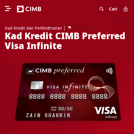
Cari
Kad Kredit dan Perkhidmatan
Kad Kredit CIMB Preferred
Visa Infinite