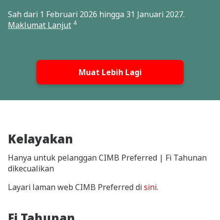
Sah dari 1 Februari 2026 hingga 31 Januari 2027.
4
Maklumat Lanjut
Muat Lebih Lagi
Kelayakan
Hanya untuk pelanggan CIMB Preferred | Fi Tahunan
dikecualikan
Layari laman web CIMB Preferred di
sini
.
Fi Tahunan