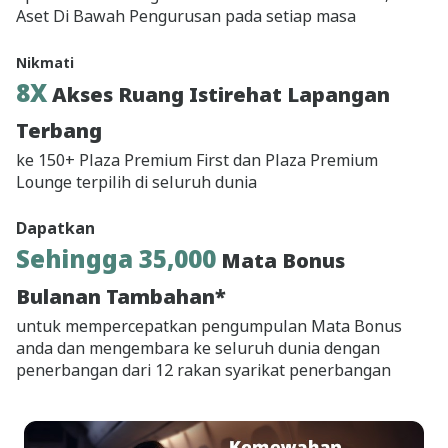
Aset Di Bawah Pengurusan pada setiap masa
Nikmati
8X
Akses Ruang Istirehat Lapangan
Terbang
ke 150+ Plaza Premium First dan Plaza Premium
Lounge terpilih di seluruh dunia
Dapatkan
Sehingga 35,000
Mata Bonus
Bulanan Tambahan*
untuk mempercepatkan pengumpulan Mata Bonus
anda dan mengembara ke seluruh dunia dengan
penerbangan dari 12 rakan syarikat penerbangan