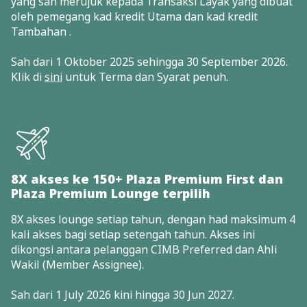
yang sah merujuk kepada Transaksi Layak yang dibuat
oleh pemegang kad kredit Utama dan kad kredit
Tambahan .
Sah dari 1 Oktober 2025 sehingga 30 September 2026.
Klik di
sini
untuk Terma dan Syarat penuh.
8X akses ke 150+ Plaza Premium First dan
Plaza Premium Lounge terpilih
8X akses lounge setiap tahun, dengan had maksimum 4
kali akses bagi setiap setengah tahun. Akses ini
dikongsi antara pelanggan CIMB Preferred dan Ahli
Wakil (Member Assignee).
Sah dari 1 July 2026 kini hingga 30 Jun 2027.