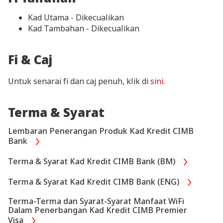
Kad Utama - Dikecualikan
Kad Tambahan - Dikecualikan
Fi & Caj
Untuk senarai fi dan caj penuh, klik di
sini
.
Terma & Syarat
Lembaran Penerangan Produk Kad Kredit CIMB
Bank
Terma & Syarat Kad Kredit CIMB Bank (BM)
Terma & Syarat Kad Kredit CIMB Bank (ENG)
Terma-Terma dan Syarat-Syarat Manfaat WiFi
Dalam Penerbangan Kad Kredit CIMB Premier
Visa