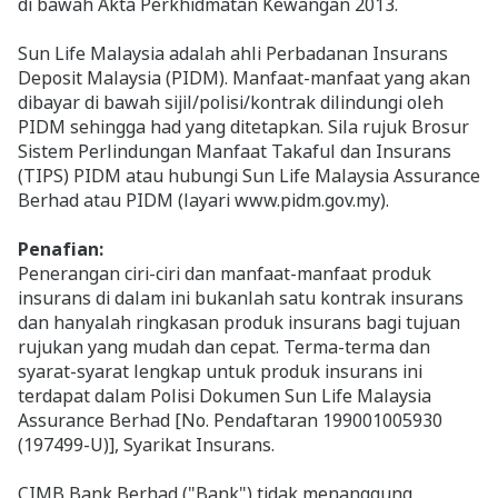
di bawah Akta Perkhidmatan Kewangan 2013.
Sun Life Malaysia adalah ahli Perbadanan Insurans
Deposit Malaysia (PIDM). Manfaat-manfaat yang akan
dibayar di bawah sijil/polisi/kontrak dilindungi oleh
PIDM sehingga had yang ditetapkan. Sila rujuk Brosur
Sistem Perlindungan Manfaat Takaful dan Insurans
(TIPS) PIDM atau hubungi Sun Life Malaysia Assurance
Berhad atau PIDM (layari www.pidm.gov.my).
Penafian:
Penerangan ciri-ciri dan manfaat-manfaat produk
insurans di dalam ini bukanlah satu kontrak insurans
dan hanyalah ringkasan produk insurans bagi tujuan
rujukan yang mudah dan cepat. Terma-terma dan
syarat-syarat lengkap untuk produk insurans ini
terdapat dalam Polisi Dokumen Sun Life Malaysia
Assurance Berhad [No. Pendaftaran 199001005930
(197499-U)], Syarikat Insurans.
CIMB Bank Berhad ("Bank") tidak menanggung