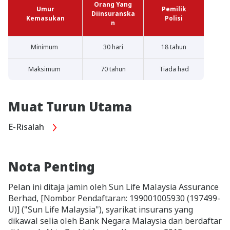
Orang Yang
Umur
Pemilik
Diinsuranska
Kemasukan
Polisi
n
Minimum
30 hari
18 tahun
Maksimum
70 tahun
Tiada had
Muat Turun Utama
E-Risalah
Nota Penting
Pelan ini ditaja jamin oleh Sun Life Malaysia Assurance
Berhad, [Nombor Pendaftaran: 199001005930 (197499-
U)] ("Sun Life Malaysia"), syarikat insurans yang
dikawal selia oleh Bank Negara Malaysia dan berdaftar