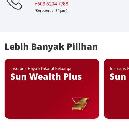
+603 6204 7788
(Beroperasi 24 jam)
Lebih Banyak Pilihan
Insurans Hayat/Takaful Keluarga
Insurans 
Sun Wealth Plus
Sun 