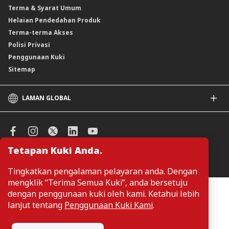
Terma & Syarat Umum
Instrumen Deposit Boleh Niaga
Helaian Pendedahan Produk
Unit Amanah Harga Berubah ASNB
Terma-terma Akses
Polisi Privasi
Penggunaan Kuki
Sitemap
LAMAN GLOBAL
CIMB
CIMB Islamic
CIMB Bank (SG)
Tetapan Kuki Anda.
CIMB Bank (KH)
Urus Keutamaan Kuki
CIMB Niaga
Tingkatkan pengalaman pelayaran anda. Dengan
CIMB Thai
mengklik “Terima Semua Kuki”, anda bersetuju
CIMB Bank (VN)
Pelanggan tidak perlu memberikan butiran peribadi ketika melayari
dengan penggunaan kuki oleh kami. Ketahui lebih
atau mengakses maklumat berkaitan produk dan perkhidmatan di
CIMB Bank (PH)
lanjut tentang
Penggunaan Kuki Kami
.
laman web. Butiran perbadi hanya diperlukan sekiranya pelanggan
ingin membuat permohonan atau pertanyaan mengenai sesuatu
produk atau perkhidmatan.