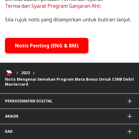
Terma dan Syarat Program Ganjaran Ahli
Sila rujuk notis yang dilampirkan untuk butiran lanjut.
Notis Penting (ENG & BM)
2023
Notis Mengenai Semakan Program Mata Bonus Untuk CIMB Debit
Mastercard
PERKHIDMATAN DIGITAL
Aplikasi CIMB OCTO
AKAUN
CIMB Clicks
DuitNow QR
Akaun Simpanan
KAD
Diperibadikan Untuk Anda
Akaun Semasa