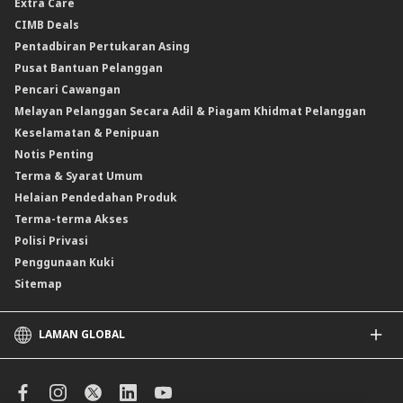
Extra Care
Produk Berstruktur Gold Convertible / Reverse Gold Convertible (GCI)
Insurans Kemalangan Peribadi
Kadar Faedah & Caj
CIMB Deals
Reverse Repo
Insurans/Takaful Berkaitan Kredit
Kadar Keuntungan & Caj
Pentadbiran Pertukaran Asing
Instrumen Deposit Boleh Niaga Kadar Apungan (FRNID)
Insurans/Takaful Hartanah
Kadar Asas Standard /Kadar Asas / Kadar Pinjaman/Pembiayaan Asas
Pusat Bantuan Pelanggan
Instrumen Boleh Niaga Islam (INI)
Pencari Cawangan
Produk Berstruktur
Melayan Pelanggan Secara Adil & Piagam Khidmat Pelanggan
Produk Berstruktur Islam
Keselamatan & Penipuan
Skim Persaraan Swasta (PRS)
Notis Penting
Clicks Trader
Terma & Syarat Umum
Instrumen Deposit Boleh Niaga
Helaian Pendedahan Produk
Unit Amanah Harga Berubah ASNB
Terma-terma Akses
Polisi Privasi
Penggunaan Kuki
Sitemap
LAMAN GLOBAL
CIMB
CIMB Islamic