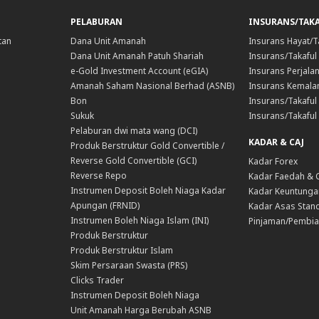
PELABURAN
INSURANS/TAK
tan
Dana Unit Amanah
Insurans Hayat/T
Dana Unit Amanah Patuh Shariah
Insurans/Takaful
e-Gold Investment Account (eGIA)
Insurans Perjala
Amanah Saham Nasional Berhad (ASNB)
Insurans Kemala
Bon
Insurans/Takaful 
Sukuk
Insurans/Takaful
Pelaburan dwi mata wang (DCI)
KADAR & CAJ
Produk Berstruktur Gold Convertible /
Reverse Gold Convertible (GCI)
Kadar Forex
Reverse Repo
Kadar Faedah & 
Instrumen Deposit Boleh Niaga Kadar
Kadar Keuntunga
Apungan (FRNID)
Kadar Asas Stand
Instrumen Boleh Niaga Islam (INI)
Pinjaman/Pembia
Produk Berstruktur
Produk Berstruktur Islam
Skim Persaraan Swasta (PRS)
Clicks Trader
Instrumen Deposit Boleh Niaga
Unit Amanah Harga Berubah ASNB