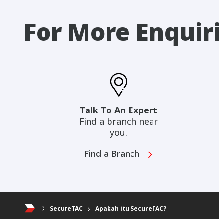
For More Enquir
Talk To An Expert
Find a branch near
you.
Find a Branch
SecureTAC
Apakah itu SecureTAC?