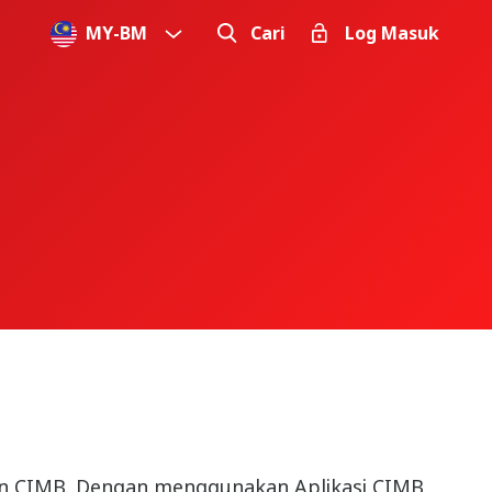
MY
-
BM
Cari
Log Masuk
an CIMB. Dengan menggunakan Aplikasi CIMB