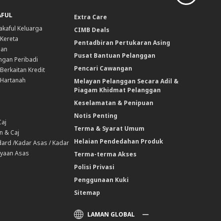
AFUL
Extra Care
akaful Keluarga
CIMB Deals
 Kereta
Pentadbiran Pertukaran Asing
nan
Pusat Bantuan Pelanggan
ngan Peribadi
Pencari Cawangan
Berkaitan Kredit
 Hartanah
Melayan Pelanggan Secara Adil &
Piagam Khidmat Pelanggan
Keselamatan & Penipuan
Notis Penting
Caj
Terma & Syarat Umum
n & Caj
Helaian Pendedahan Produk
ard /Kadar Asas / Kadar
yaan Asas
Terma-terma Akses
Polisi Privasi
Penggunaan Kuki
Sitemap
LAMAN GLOBAL