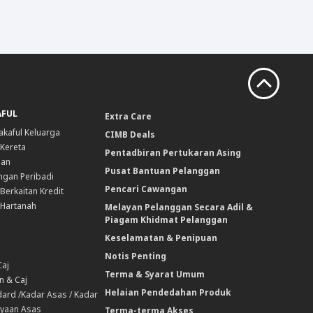
AFUL
Extra Care
akaful Keluarga
CIMB Deals
 Kereta
Pentadbiran Pertukaran Asing
nan
Pusat Bantuan Pelanggan
ngan Peribadi
Pencari Cawangan
Berkaitan Kredit
 Hartanah
Melayan Pelanggan Secara Adil &
Piagam Khidmat Pelanggan
Keselamatan & Penipuan
Notis Penting
Caj
Terma & Syarat Umum
n & Caj
Helaian Pendedahan Produk
ard /Kadar Asas / Kadar
yaan Asas
Terma-terma Akses