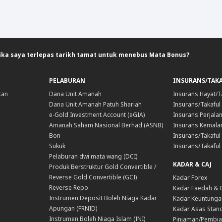
ika saya terlepas tarikh tamat untuk menebus Mata Bonus?
PELABURAN
INSURANS/TAK
tan
Dana Unit Amanah
Insurans Hayat/T
Dana Unit Amanah Patuh Shariah
Insurans/Takaful
e-Gold Investment Account (eGIA)
Insurans Perjala
Amanah Saham Nasional Berhad (ASNB)
Insurans Kemala
Bon
Insurans/Takaful 
Sukuk
Insurans/Takaful
Pelaburan dwi mata wang (DCI)
KADAR & CAJ
Produk Berstruktur Gold Convertible /
Reverse Gold Convertible (GCI)
Kadar Forex
Reverse Repo
Kadar Faedah & 
Instrumen Deposit Boleh Niaga Kadar
Kadar Keuntunga
Apungan (FRNID)
Kadar Asas Stand
Instrumen Boleh Niaga Islam (INI)
Pinjaman/Pembia