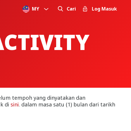
MY
Cari
Log Masuk
ACTIVITY
elum tempoh yang dinyatakan dan
k di
sini
. dalam masa satu (1) bulan dari tarikh