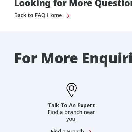
Looking for More Questio
Back to FAQ Home
For More Enquir
Talk To An Expert
Find a branch near
you.
Find a Branch