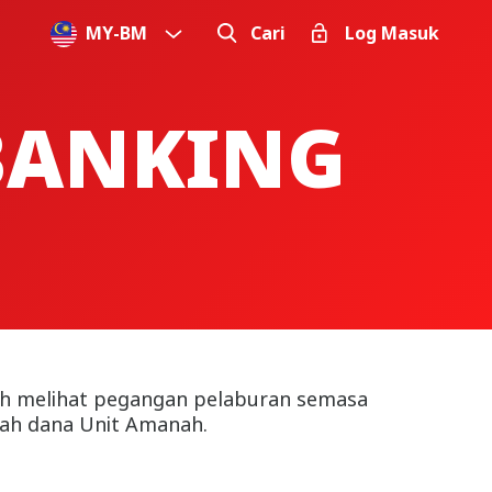
MY
-
BM
Cari
Log Masuk
 BANKING
eh melihat pegangan pelaburan semasa
ah dana Unit Amanah.