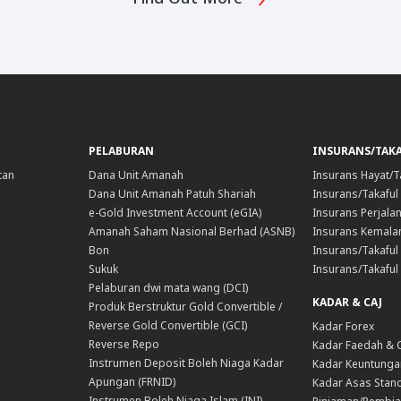
PELABURAN
INSURANS/TAK
tan
Dana Unit Amanah
Insurans Hayat/T
Dana Unit Amanah Patuh Shariah
Insurans/Takaful
e-Gold Investment Account (eGIA)
Insurans Perjala
Amanah Saham Nasional Berhad (ASNB)
Insurans Kemala
Bon
Insurans/Takaful 
Sukuk
Insurans/Takaful
Pelaburan dwi mata wang (DCI)
KADAR & CAJ
Produk Berstruktur Gold Convertible /
Reverse Gold Convertible (GCI)
Kadar Forex
Reverse Repo
Kadar Faedah & 
Instrumen Deposit Boleh Niaga Kadar
Kadar Keuntunga
Apungan (FRNID)
Kadar Asas Stand
Instrumen Boleh Niaga Islam (INI)