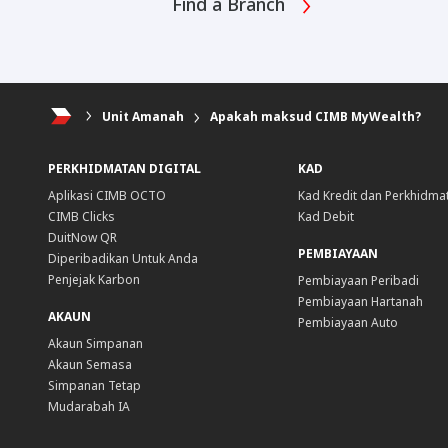
Find a Branch
Unit Amanah
Apakah maksud CIMB MyWealth?
PERKHIDMATAN DIGITAL
KAD
Aplikasi CIMB OCTO
Kad Kredit dan Perkhidma
CIMB Clicks
Kad Debit
DuitNow QR
PEMBIAYAAN
Diperibadikan Untuk Anda
Penjejak Karbon
Pembiayaan Peribadi
Pembiayaan Hartanah
AKAUN
Pembiayaan Auto
Akaun Simpanan
Akaun Semasa
Simpanan Tetap
Mudarabah IA