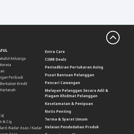
AFUL
Extra Care
akaful Keluarga
CIMB Deals
 Kereta
Pentadbiran Pertukaran Asing
nan
Pusat Bantuan Pelanggan
ngan Peribadi
Pencari Cawangan
Berkaitan Kredit
 Hartanah
Melayan Pelanggan Secara Adil &
Piagam Khidmat Pelanggan
Keselamatan & Penipuan
Notis Penting
Caj
Terma & Syarat Umum
n & Caj
Helaian Pendedahan Produk
ard /Kadar Asas / Kadar