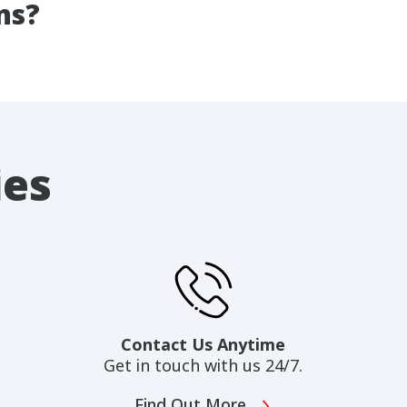
ns?
ies
Contact Us Anytime
Get in touch with us 24/7.
Find Out More