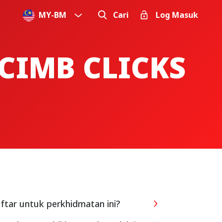
MY
-
BM
Cari
Log Masuk
CIMB CLICKS
ftar untuk perkhidmatan ini?