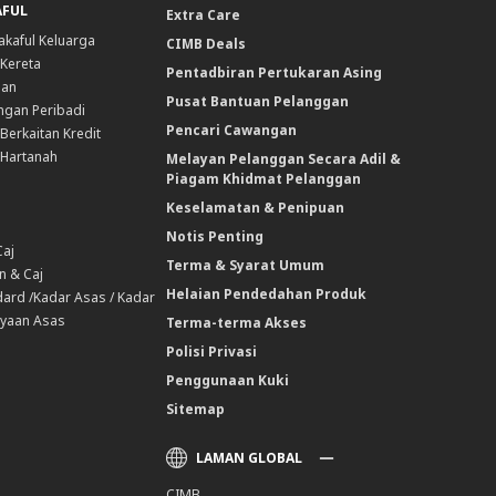
AFUL
Extra Care
akaful Keluarga
CIMB Deals
 Kereta
Pentadbiran Pertukaran Asing
nan
Pusat Bantuan Pelanggan
ngan Peribadi
Pencari Cawangan
Berkaitan Kredit
 Hartanah
Melayan Pelanggan Secara Adil &
Piagam Khidmat Pelanggan
Keselamatan & Penipuan
Notis Penting
Caj
Terma & Syarat Umum
n & Caj
Helaian Pendedahan Produk
ard /Kadar Asas / Kadar
yaan Asas
Terma-terma Akses
Polisi Privasi
Penggunaan Kuki
Sitemap
LAMAN GLOBAL
CIMB