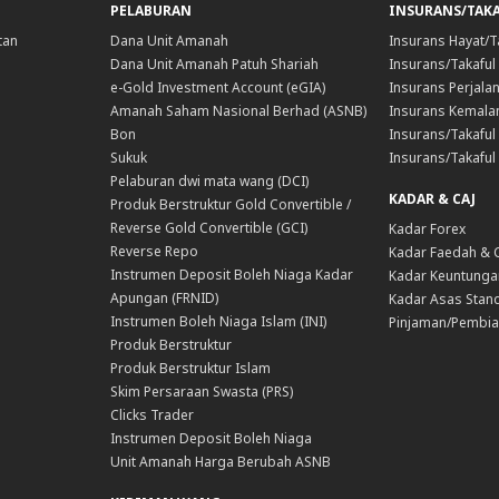
PELABURAN
INSURANS/TAK
tan
Dana Unit Amanah
Insurans Hayat/T
Dana Unit Amanah Patuh Shariah
Insurans/Takaful
e-Gold Investment Account (eGIA)
Insurans Perjala
Amanah Saham Nasional Berhad (ASNB)
Insurans Kemala
Bon
Insurans/Takaful 
Sukuk
Insurans/Takaful
Pelaburan dwi mata wang (DCI)
KADAR & CAJ
Produk Berstruktur Gold Convertible /
Reverse Gold Convertible (GCI)
Kadar Forex
Reverse Repo
Kadar Faedah & 
Instrumen Deposit Boleh Niaga Kadar
Kadar Keuntunga
Apungan (FRNID)
Kadar Asas Stand
Instrumen Boleh Niaga Islam (INI)
Pinjaman/Pembia
Produk Berstruktur
Produk Berstruktur Islam
Skim Persaraan Swasta (PRS)
Clicks Trader
Instrumen Deposit Boleh Niaga
Unit Amanah Harga Berubah ASNB