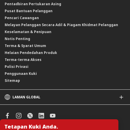
Pentadbiran Pertukaran Asing
Instrumen Deposit Boleh Niaga Kadar Apungan (FRNID)
Insurans/Takaful Hartanah
Kadar Asas Standard /Kadar Asas / Kadar Pinjaman/Pembiayaan Asas
Pusat Bantuan Pelanggan
Instrumen Boleh Niaga Islam (INI)
Pencari Cawangan
Produk Berstruktur
Melayan Pelanggan Secara Adil & Piagam Khidmat Pelanggan
Produk Berstruktur Islam
Keselamatan & Penipuan
Skim Persaraan Swasta (PRS)
Notis Penting
Clicks Trader
Terma & Syarat Umum
Instrumen Deposit Boleh Niaga
Helaian Pendedahan Produk
Unit Amanah Harga Berubah ASNB
Terma-terma Akses
Polisi Privasi
Penggunaan Kuki
Sitemap
LAMAN GLOBAL
CIMB
CIMB Islamic
CIMB Bank (SG)
Tetapan Kuki Anda.
CIMB Bank (KH)