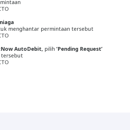
rmintaan
OCTO
niaga
untuk menghantar permintaan tersebut
OCTO
tNow AutoDebit,
pilih
‘Pending Request’
 tersebut
OCTO