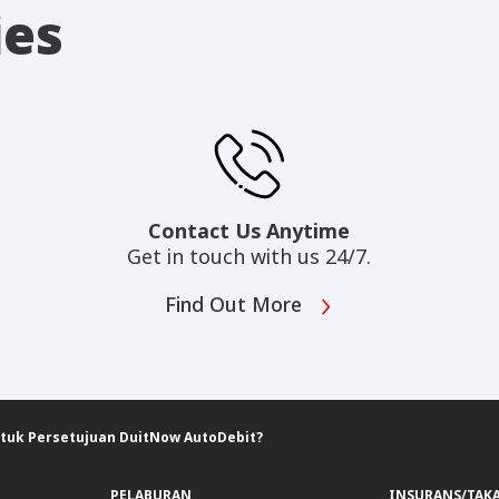
ies
Contact Us Anytime
Get in touch with us 24/7.
Find Out More
tuk Persetujuan DuitNow AutoDebit?
PELABURAN
INSURANS/TAK