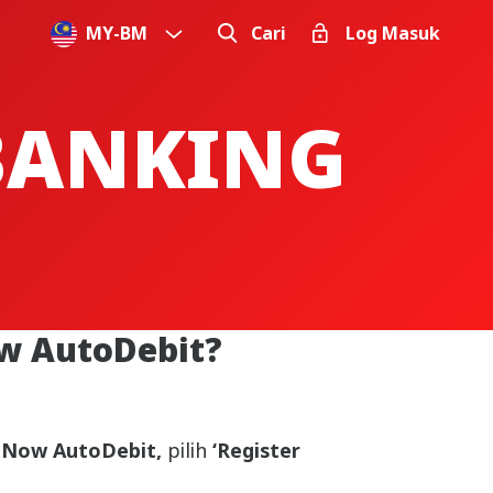
MY
-
BM
Cari
Log Masuk
 BANKING
w AutoDebit?
tNow AutoDebit,
pilih
‘Register