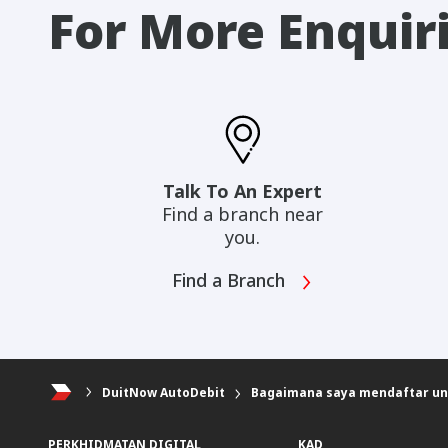
For More Enquir
Talk To An Expert
Find a branch near
you.
Find a Branch
DuitNow AutoDebit
Bagaimana saya mendaftar un
PERKHIDMATAN DIGITAL
KAD