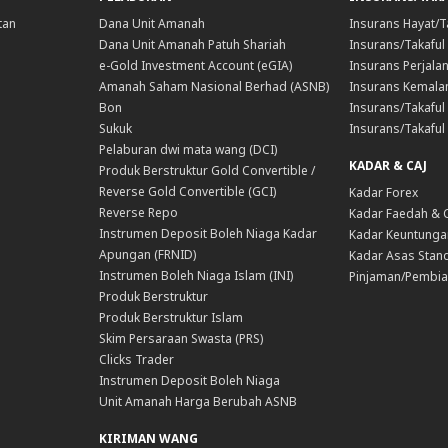
tan
Dana Unit Amanah
Insurans Hayat/T
Dana Unit Amanah Patuh Shariah
Insurans/Takaful
e-Gold Investment Account (eGIA)
Insurans Perjala
Amanah Saham Nasional Berhad (ASNB)
Insurans Kemala
Bon
Insurans/Takaful 
Sukuk
Insurans/Takaful
Pelaburan dwi mata wang (DCI)
KADAR & CAJ
Produk Berstruktur Gold Convertible /
Reverse Gold Convertible (GCI)
Kadar Forex
Reverse Repo
Kadar Faedah & 
Instrumen Deposit Boleh Niaga Kadar
Kadar Keuntunga
Apungan (FRNID)
Kadar Asas Stand
Instrumen Boleh Niaga Islam (INI)
Pinjaman/Pembia
Produk Berstruktur
Produk Berstruktur Islam
Skim Persaraan Swasta (PRS)
Clicks Trader
Instrumen Deposit Boleh Niaga
Unit Amanah Harga Berubah ASNB
KIRIMAN WANG