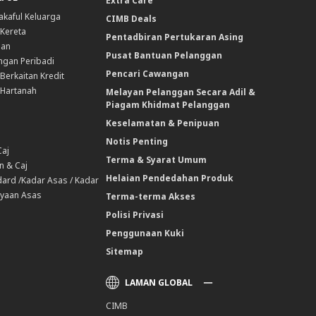
Extra Care
akaful Keluarga
CIMB Deals
 Kereta
Pentadbiran Pertukaran Asing
nan
Pusat Bantuan Pelanggan
ngan Peribadi
Pencari Cawangan
Berkaitan Kredit
 Hartanah
Melayan Pelanggan Secara Adil &
Piagam Khidmat Pelanggan
Keselamatan & Penipuan
Notis Penting
Caj
Terma & Syarat Umum
n & Caj
Helaian Pendedahan Produk
ard /Kadar Asas / Kadar
yaan Asas
Terma-terma Akses
Polisi Privasi
Penggunaan Kuki
Sitemap
LAMAN GLOBAL
CIMB