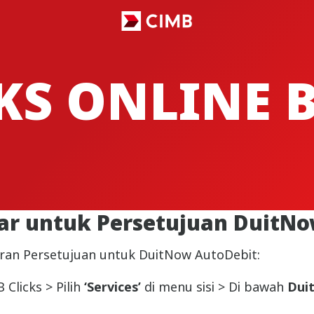
CKS ONLINE
r untuk Persetujuan DuitNo
ran Persetujuan untuk DuitNow AutoDebit:
Clicks > Pilih
‘Services’
di menu sisi > Di bawah
Dui