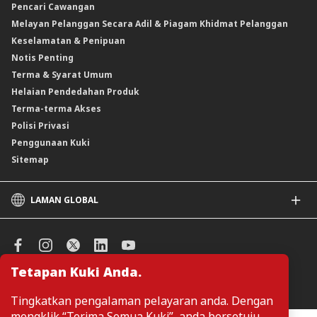
Pencari Cawangan
Produk Berstruktur
Melayan Pelanggan Secara Adil & Piagam Khidmat Pelanggan
Produk Berstruktur Islam
Keselamatan & Penipuan
Skim Persaraan Swasta (PRS)
Notis Penting
Clicks Trader
Terma & Syarat Umum
Instrumen Deposit Boleh Niaga
Helaian Pendedahan Produk
Unit Amanah Harga Berubah ASNB
Terma-terma Akses
Polisi Privasi
Penggunaan Kuki
Sitemap
LAMAN GLOBAL
CIMB
CIMB Islamic
CIMB Bank (SG)
Tetapan Kuki Anda.
CIMB Bank (KH)
Urus Keutamaan Kuki
CIMB Niaga
Tingkatkan pengalaman pelayaran anda. Dengan
CIMB Thai
mengklik “Terima Semua Kuki”, anda bersetuju