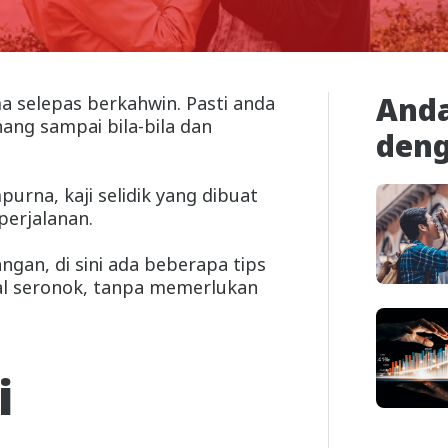
Anda
 selepas berkahwin. Pasti anda
ang sampai bila-bila dan
den
rna, kaji selidik yang dibuat
erjalanan.
gan, di sini ada beberapa tips
al seronok, tanpa memerlukan
i