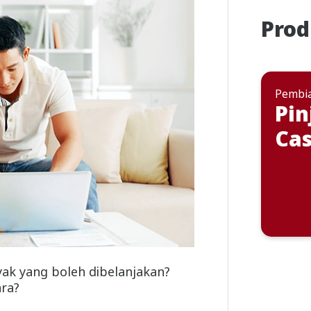
Prod
Pembia
Pin
Cas
yak yang boleh dibelanjakan?
ra?