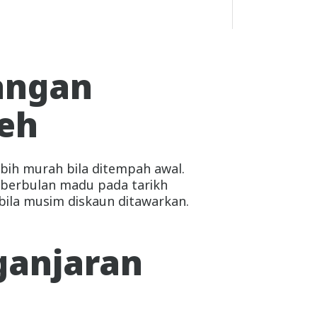
angan
leh
bih murah bila ditempah awal.
i berbulan madu pada tarikh
ila musim diskaun ditawarkan.
ganjaran