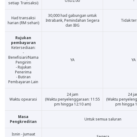
USD2.00
-
setiap Transaksi)
30,000 had gabungan untuk
Had transaksi
Intrabank, Pemindahan Segera
Tidak te
harian (RM sehari)
dan IBG
Rujukan
pembayaran
Ketersediaan:
-
Benefisiari/Nama
YA
YA
Pengirim
- Rujukan
Penerima
- Butiran
Pembayaran Lain
24 jam
24 j
Waktu opearasi
(Waktu penyelenggaraan: 11:55
(Waktu penyeleng
pm hingga 12:10 am)
pm hingga 1
Masa
Untuk semua saluran
Pengkreditan
Isnin - Jumaat
Segera