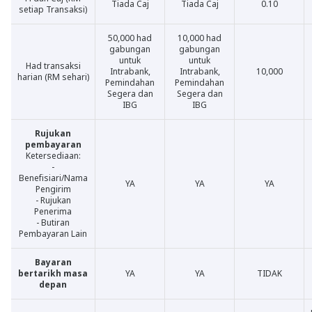
Tiada Caj
Tiada Caj
0.10
setiap Transaksi)
50,000 had
10,000 had
gabungan
gabungan
untuk
untuk
Had transaksi
Intrabank,
Intrabank,
10,000
harian (RM sehari)
Pemindahan
Pemindahan
Segera dan
Segera dan
IBG
IBG
Rujukan
pembayaran
Ketersediaan:
-
Benefisiari/Nama
YA
YA
YA
Pengirim
- Rujukan
Penerima
- Butiran
Pembayaran Lain
Bayaran
bertarikh masa
YA
YA
TIDAK
depan