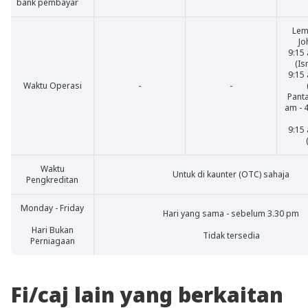
bank pembayar
Lem
Jo
9:15
(Is
9:15
Waktu Operasi
-
-
Panta
am - 
9:15
Waktu
Untuk di kaunter (OTC) sahaja
Pengkreditan
Monday - Friday
Hari yang sama - sebelum 3.30 pm
Hari Bukan
Tidak tersedia
Perniagaan
Fi/caj lain yang berkaitan