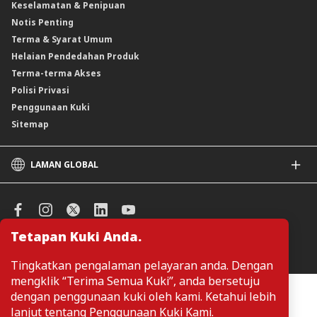
Keselamatan & Penipuan
Skim Persaraan Swasta (PRS)
Notis Penting
Clicks Trader
Terma & Syarat Umum
Instrumen Deposit Boleh Niaga
Helaian Pendedahan Produk
Unit Amanah Harga Berubah ASNB
Terma-terma Akses
Polisi Privasi
Penggunaan Kuki
Sitemap
LAMAN GLOBAL
CIMB
CIMB Islamic
CIMB Bank (SG)
Tetapan Kuki Anda.
CIMB Bank (KH)
Urus Keutamaan Kuki
CIMB Niaga
Tingkatkan pengalaman pelayaran anda. Dengan
CIMB Thai
mengklik “Terima Semua Kuki”, anda bersetuju
CIMB Bank (VN)
Pelanggan tidak perlu memberikan butiran peribadi ketika melayari
dengan penggunaan kuki oleh kami. Ketahui lebih
atau mengakses maklumat berkaitan produk dan perkhidmatan di
CIMB Bank (PH)
lanjut tentang
Penggunaan Kuki Kami
.
laman web. Butiran perbadi hanya diperlukan sekiranya pelanggan