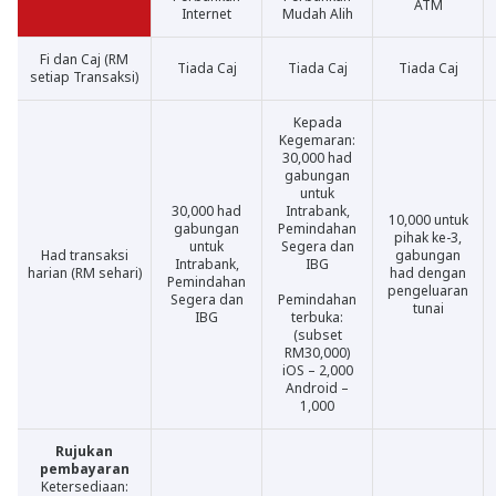
ATM
Internet
Mudah Alih
Fi dan Caj (RM
Tiada Caj
Tiada Caj
Tiada Caj
setiap Transaksi)
Kepada
Kegemaran:
30,000 had
gabungan
untuk
30,000 had
Intrabank,
10,000 untuk
gabungan
Pemindahan
pihak ke-3,
untuk
Segera dan
Had transaksi
gabungan
Intrabank,
IBG
harian (RM sehari)
had dengan
Pemindahan
pengeluaran
Segera dan
Pemindahan
tunai
IBG
terbuka:
(subset
RM30,000)
iOS – 2,000
Android –
1,000
Rujukan
pembayaran
Ketersediaan: