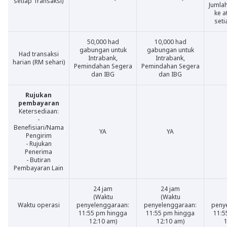
setiap Transaksi)
Jumla
ke a
seti
50,000 had
10,000 had
gabungan untuk
gabungan untuk
Had transaksi
Intrabank,
Intrabank,
harian (RM sehari)
Pemindahan Segera
Pemindahan Segera
dan IBG
dan IBG
Rujukan
pembayaran
Ketersediaan:
-
Benefisiari/Nama
YA
YA
Pengirim
- Rujukan
Penerima
- Butiran
Pembayaran Lain
24 jam
24 jam
(Waktu
(Waktu
Waktu operasi
penyelenggaraan:
penyelenggaraan:
peny
11:55 pm hingga
11:55 pm hingga
11:5
12:10 am)
12:10 am)
1