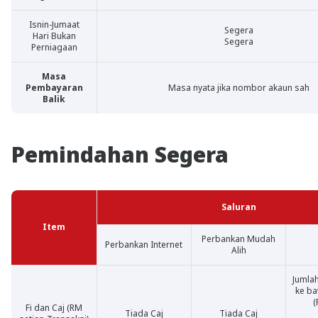
Isnin-Jumaat
Segera
Hari Bukan
Segera
Perniagaan
Masa
Pembayaran
Masa nyata jika nombor akaun sah
Balik
Pemindahan Segera
Saluran
Item
Perbankan Mudah
Perbankan Internet
Alih
Jumla
ke ba
(
Fi dan Caj (RM
Tiada Caj
Tiada Caj