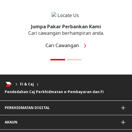
Jumpa Pakar Perbankan Kami
Cari cawangan berhampiran anda.
Cari Cawangan
Fi & Caj
Pendedahan Caj Perkhidmatan e-Pembayaran dan Fi
PERKHIDMATAN DIGITAL
Aplikasi CIMB OCTO
AKAUN
CIMB Clicks
DuitNow QR
Akaun Simpanan