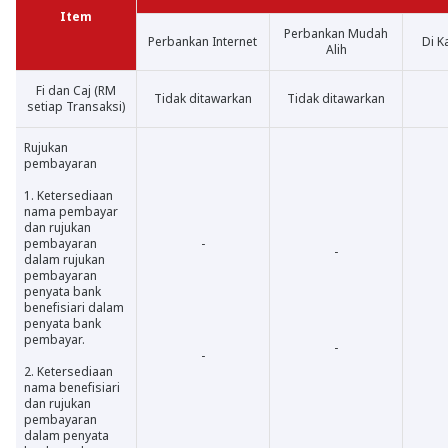
Item
Perbankan Mudah
Perbankan Internet
Di K
Alih
Fi dan Caj (RM
Tidak ditawarkan
Tidak ditawarkan
setiap Transaksi)
Rujukan
pembayaran
1. Ketersediaan
nama pembayar
dan rujukan
pembayaran
-
-
dalam rujukan
pembayaran
penyata bank
benefisiari dalam
penyata bank
pembayar.
-
-
2. Ketersediaan
nama benefisiari
dan rujukan
pembayaran
dalam penyata