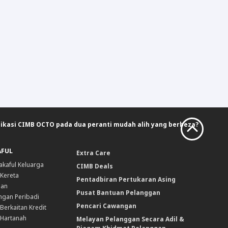
ikasi CIMB OCTO pada dua peranti mudah alih yang berbeza?
AFUL
Extra Care
akaful Keluarga
CIMB Deals
 Kereta
Pentadbiran Pertukaran Asing
nan
Pusat Bantuan Pelanggan
ngan Peribadi
Pencari Cawangan
Berkaitan Kredit
 Hartanah
Melayan Pelanggan Secara Adil &