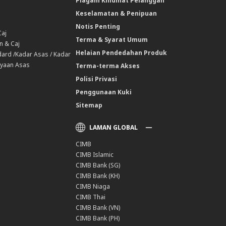
Piagam Khidmat Pelanggan
Keselamatan & Penipuan
Notis Penting
Caj
Terma & Syarat Umum
n & Caj
Helaian Pendedahan Produk
ard /Kadar Asas / Kadar
yaan Asas
Terma-terma Akses
Polisi Privasi
Penggunaan Kuki
Sitemap
LAMAN GLOBAL
CIMB
CIMB Islamic
CIMB Bank (SG)
CIMB Bank (KH)
CIMB Niaga
CIMB Thai
CIMB Bank (VN)
CIMB Bank (PH)