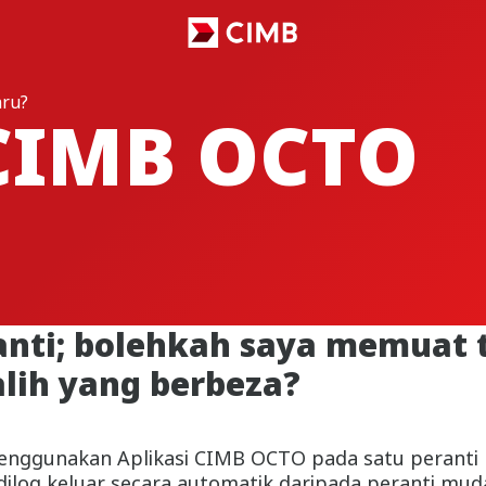
aru?
CIMB OCTO
nti; bolehkah saya memuat 
lih yang berbeza?
enggunakan Aplikasi CIMB OCTO pada satu peranti 
n dilog keluar secara automatik daripada peranti mud