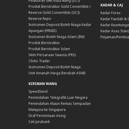
Pelaburan dwi mata wang (DCI)
KADAR & CAJ
Produk Berstruktur Gold Convertible /
Reverse Gold Convertible (GCI)
Kadar Forex
Reverse Repo
Kadar Faedah & 
Instrumen Deposit Boleh Niaga Kadar
Kadar Keuntunga
Apungan (FRNID)
Kadar Asas Stand
Instrumen Boleh Niaga Islam (INI)
Pinjaman/Pembia
Produk Berstruktur
Produk Berstruktur Islam
Skim Persaraan Swasta (PRS)
Clicks Trader
Instrumen Deposit Boleh Niaga
Unit Amanah Harga Berubah ASNB
KIRIMAN WANG
SpeedSend
Pemindahan Telegrafik Luar Negara
Pemindahan Akaun Rentas Sempadan
Malaysia ke Singapura
Draf Permintaan Asing
Cek Jurubank