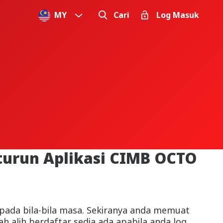
MY
Cari
Log Masuk
turun Aplikasi CIMB OCTO
pada bila-bila masa. Sekiranya anda memuat
ah alih berdaftar sedia ada apabila anda log