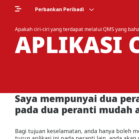
Perbankan Peribadi
Apakah ciri-ciri yang terdapat melalui QMS yang bah
APLIKASI 
Saya mempunyai dua pera
pada dua peranti mudah a
Bagi tujuan keselamatan, anda hanya boleh m
turun aplikasi ini pada peranti lain, anda aka