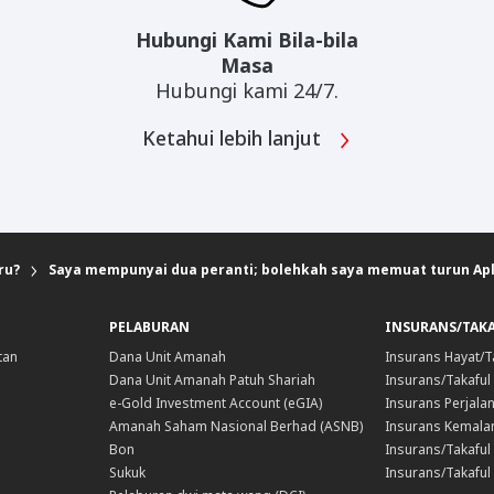
Hubungi Kami Bila-bila
Masa
Hubungi kami 24/7.
Ketahui lebih lanjut
ru?
Saya mempunyai dua peranti; bolehkah saya memuat turun Apl
PELABURAN
INSURANS/TAK
tan
Dana Unit Amanah
Insurans Hayat/T
Dana Unit Amanah Patuh Shariah
Insurans/Takaful
e-Gold Investment Account (eGIA)
Insurans Perjala
Amanah Saham Nasional Berhad (ASNB)
Insurans Kemala
Bon
Insurans/Takaful 
Sukuk
Insurans/Takaful