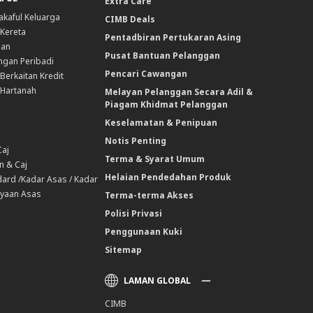
Extra Care
akaful Keluarga
CIMB Deals
 Kereta
Pentadbiran Pertukaran Asing
nan
Pusat Bantuan Pelanggan
ngan Peribadi
Pencari Cawangan
Berkaitan Kredit
 Hartanah
Melayan Pelanggan Secara Adil &
Piagam Khidmat Pelanggan
Keselamatan & Penipuan
Notis Penting
Caj
Terma & Syarat Umum
n & Caj
Helaian Pendedahan Produk
ard /Kadar Asas / Kadar
yaan Asas
Terma-terma Akses
Polisi Privasi
Penggunaan Kuki
Sitemap
LAMAN GLOBAL
CIMB