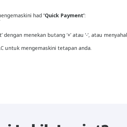
mengemaskini had
'Quick Payment’
:
’
 dengan menekan butang ‘+’ atau ‘-‘, atau menyah
AC untuk mengemaskini tetapan anda.