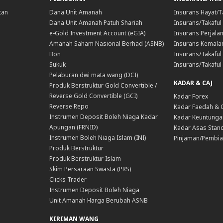
tan
Dana Unit Amanah
Insurans Hayat/T
Dana Unit Amanah Patuh Shariah
Insurans/Takaful
e-Gold Investment Account (eGIA)
Insurans Perjala
Amanah Saham Nasional Berhad (ASNB)
Insurans Kemala
Bon
Insurans/Takaful 
Sukuk
Insurans/Takaful
Pelaburan dwi mata wang (DCI)
KADAR & CAJ
Produk Berstruktur Gold Convertible /
Reverse Gold Convertible (GCI)
Kadar Forex
Reverse Repo
Kadar Faedah & 
Instrumen Deposit Boleh Niaga Kadar
Kadar Keuntunga
Apungan (FRNID)
Kadar Asas Stand
Instrumen Boleh Niaga Islam (INI)
Pinjaman/Pembia
Produk Berstruktur
Produk Berstruktur Islam
Skim Persaraan Swasta (PRS)
Clicks Trader
Instrumen Deposit Boleh Niaga
Unit Amanah Harga Berubah ASNB
KIRIMAN WANG