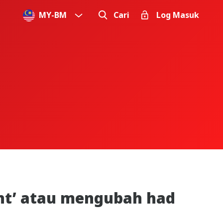
MY
-
BM
Cari
Log Masuk
nt’ atau mengubah had