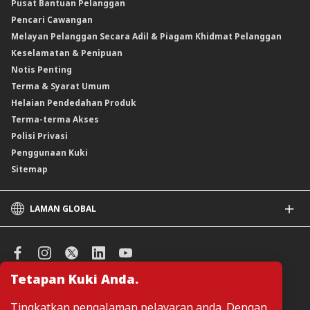
Pusat Bantuan Pelanggan
Instrumen Boleh Niaga Islam (INI)
Pencari Cawangan
Produk Berstruktur
Melayan Pelanggan Secara Adil & Piagam Khidmat Pelanggan
Produk Berstruktur Islam
Keselamatan & Penipuan
Skim Persaraan Swasta (PRS)
Notis Penting
Clicks Trader
Terma & Syarat Umum
Instrumen Deposit Boleh Niaga
Helaian Pendedahan Produk
Unit Amanah Harga Berubah ASNB
Terma-terma Akses
Polisi Privasi
Penggunaan Kuki
Sitemap
LAMAN GLOBAL
CIMB
CIMB Islamic
CIMB Bank (SG)
Tetapan Kuki Anda.
CIMB Bank (KH)
Urus Keutamaan Kuki
CIMB Niaga
Tingkatkan pengalaman pelayaran anda. Dengan