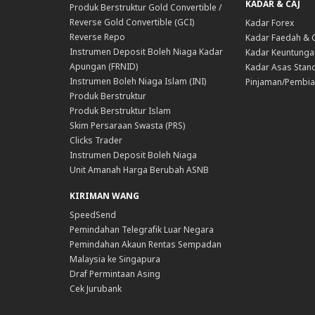
KADAR & CAJ
Produk Berstruktur Gold Convertible /
Reverse Gold Convertible (GCI)
Kadar Forex
Reverse Repo
Kadar Faedah & 
Instrumen Deposit Boleh Niaga Kadar
Kadar Keuntunga
Apungan (FRNID)
Kadar Asas Stand
Instrumen Boleh Niaga Islam (INI)
Pinjaman/Pembia
Produk Berstruktur
Produk Berstruktur Islam
Skim Persaraan Swasta (PRS)
Clicks Trader
Instrumen Deposit Boleh Niaga
Unit Amanah Harga Berubah ASNB
KIRIMAN WANG
SpeedSend
Pemindahan Telegrafik Luar Negara
Pemindahan Akaun Rentas Sempadan
Malaysia ke Singapura
Draf Permintaan Asing
Cek Jurubank