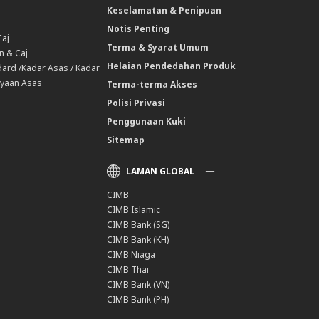
Keselamatan & Penipuan
Notis Penting
Caj
Terma & Syarat Umum
n & Caj
Helaian Pendedahan Produk
ard /Kadar Asas / Kadar
yaan Asas
Terma-terma Akses
Polisi Privasi
Penggunaan Kuki
Sitemap
LAMAN GLOBAL
CIMB
CIMB Islamic
CIMB Bank (SG)
CIMB Bank (KH)
CIMB Niaga
CIMB Thai
CIMB Bank (VN)
CIMB Bank (PH)