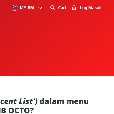
MY
-
BM
Cari
Log Masuk
cent List’)
dalam menu
IMB OCTO?