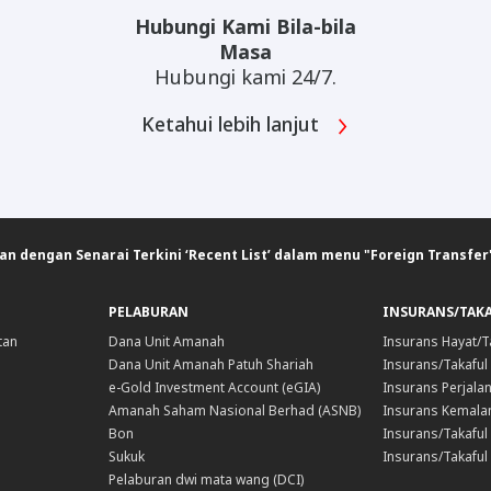
Hubungi Kami Bila-bila
Masa
Hubungi kami 24/7.
Ketahui lebih lanjut
 dengan Senarai Terkini ‘Recent List’ dalam menu "Foreign Transfer"
PELABURAN
INSURANS/TAK
tan
Dana Unit Amanah
Insurans Hayat/T
Dana Unit Amanah Patuh Shariah
Insurans/Takaful
e-Gold Investment Account (eGIA)
Insurans Perjala
Amanah Saham Nasional Berhad (ASNB)
Insurans Kemala
Bon
Insurans/Takaful 
Sukuk
Insurans/Takaful
Pelaburan dwi mata wang (DCI)