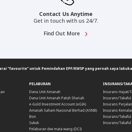
Contact Us Anytime
Get in touch with us 24/7.
Find Out More
arai “favourite” untuk Pemindahan EPF/KWSP yang pernah saya lakuka
PELABURAN
INSURANS/TAK
tan
Dana Unit Amanah
Insurans Hayat/T
Dana Unit Amanah Patuh Shariah
Insurans/Takaful
e-Gold Investment Account (eGIA)
Insurans Perjala
Amanah Saham Nasional Berhad (ASNB)
Insurans Kemala
Bon
Insurans/Takaful 
Sukuk
Insurans/Takaful
Pelaburan dwi mata wang (DCI)