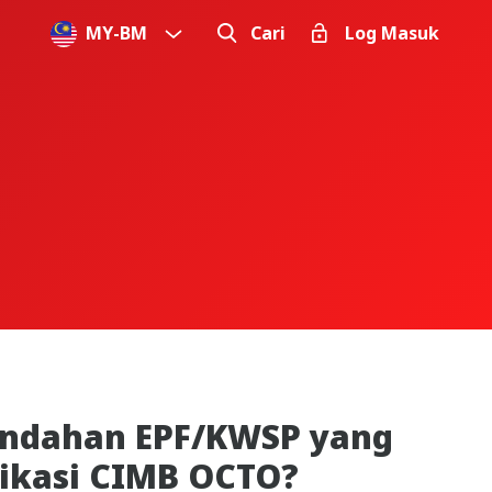
MY
-
BM
Cari
Log Masuk
mindahan EPF/KWSP yang
likasi CIMB OCTO?