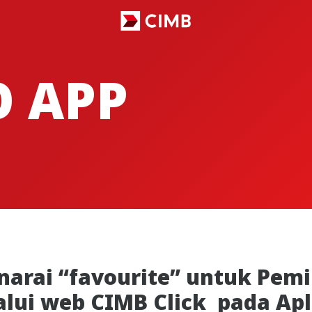
O APP
enarai “favourite” untuk Pe
alui web CIMB Click pada Ap