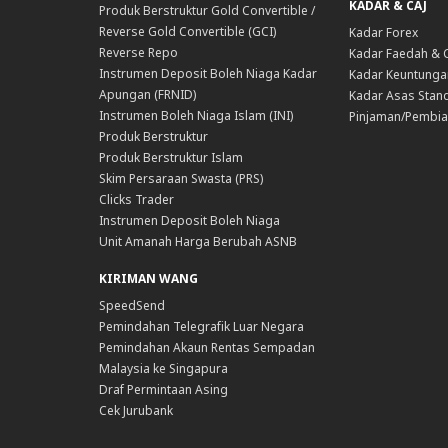
KADAR & CAJ
Produk Berstruktur Gold Convertible /
Reverse Gold Convertible (GCI)
Kadar Forex
Reverse Repo
Kadar Faedah & 
Instrumen Deposit Boleh Niaga Kadar
Kadar Keuntunga
Apungan (FRNID)
Kadar Asas Stand
Instrumen Boleh Niaga Islam (INI)
Pinjaman/Pembia
Produk Berstruktur
Produk Berstruktur Islam
Skim Persaraan Swasta (PRS)
Clicks Trader
Instrumen Deposit Boleh Niaga
Unit Amanah Harga Berubah ASNB
KIRIMAN WANG
SpeedSend
Pemindahan Telegrafik Luar Negara
Pemindahan Akaun Rentas Sempadan
Malaysia ke Singapura
Draf Permintaan Asing
Cek Jurubank