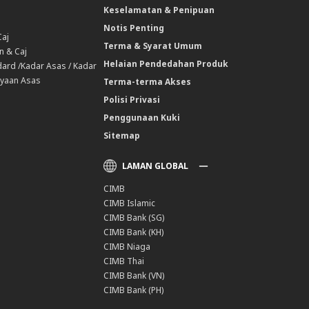
Keselamatan & Penipuan
Notis Penting
Caj
Terma & Syarat Umum
n & Caj
Helaian Pendedahan Produk
ard /Kadar Asas / Kadar
yaan Asas
Terma-terma Akses
Polisi Privasi
Penggunaan Kuki
Sitemap
LAMAN GLOBAL
CIMB
CIMB Islamic
CIMB Bank (SG)
CIMB Bank (KH)
CIMB Niaga
CIMB Thai
CIMB Bank (VN)
CIMB Bank (PH)