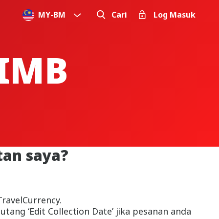
MY
-
BM
Cari
Log Masuk
IMB
tan saya?
TravelCurrency.
tang ‘Edit Collection Date’ jika pesanan anda