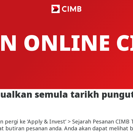
N ONLINE C
alkan semula tarikh pungu
n pergi ke ‘Apply & Invest’ > Sejarah Pesanan CIMB 
t butiran pesanan anda. Anda akan dapat melihat bu