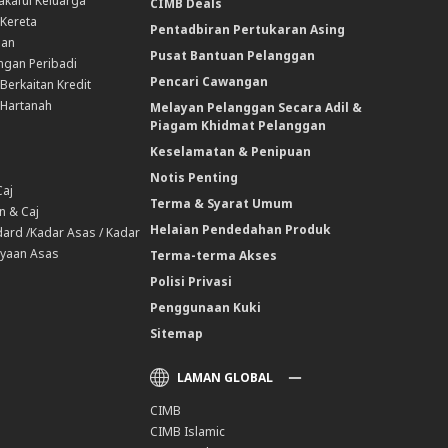
akaful Keluarga
CIMB Deals
 Kereta
Pentadbiran Pertukaran Asing
nan
Pusat Bantuan Pelanggan
ngan Peribadi
Pencari Cawangan
Berkaitan Kredit
 Hartanah
Melayan Pelanggan Secara Adil &
Piagam Khidmat Pelanggan
Keselamatan & Penipuan
Notis Penting
Caj
Terma & Syarat Umum
n & Caj
Helaian Pendedahan Produk
ard /Kadar Asas / Kadar
yaan Asas
Terma-terma Akses
Polisi Privasi
Penggunaan Kuki
Sitemap
LAMAN GLOBAL
CIMB
CIMB Islamic