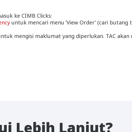
asuk ke CIMB Clicks:
ency
untuk mencari menu ‘View Order’ (cari butang ti
 untuk mengisi maklumat yang diperlukan. TAC aka
i Lebih Lanjut?