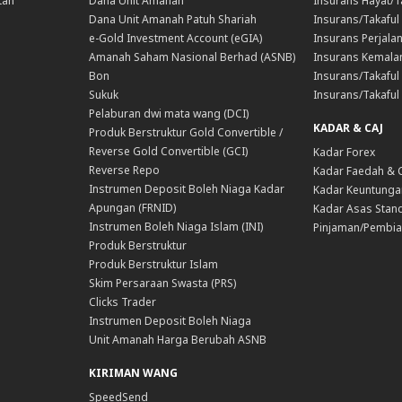
tan
Dana Unit Amanah
Insurans Hayat/T
Dana Unit Amanah Patuh Shariah
Insurans/Takaful
e-Gold Investment Account (eGIA)
Insurans Perjala
Amanah Saham Nasional Berhad (ASNB)
Insurans Kemala
Bon
Insurans/Takaful 
Sukuk
Insurans/Takaful
Pelaburan dwi mata wang (DCI)
KADAR & CAJ
Produk Berstruktur Gold Convertible /
Reverse Gold Convertible (GCI)
Kadar Forex
Reverse Repo
Kadar Faedah & 
Instrumen Deposit Boleh Niaga Kadar
Kadar Keuntunga
Apungan (FRNID)
Kadar Asas Stand
Instrumen Boleh Niaga Islam (INI)
Pinjaman/Pembia
Produk Berstruktur
Produk Berstruktur Islam
Skim Persaraan Swasta (PRS)
Clicks Trader
Instrumen Deposit Boleh Niaga
Unit Amanah Harga Berubah ASNB
KIRIMAN WANG
SpeedSend