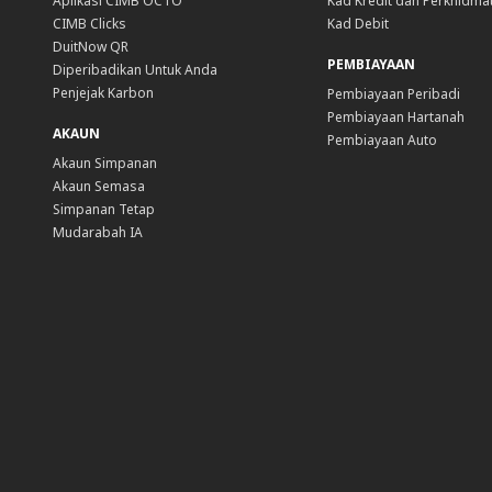
Aplikasi CIMB OCTO
Kad Kredit dan Perkhidma
CIMB Clicks
Kad Debit
DuitNow QR
PEMBIAYAAN
Diperibadikan Untuk Anda
Penjejak Karbon
Pembiayaan Peribadi
Pembiayaan Hartanah
AKAUN
Pembiayaan Auto
Akaun Simpanan
Akaun Semasa
Simpanan Tetap
Mudarabah IA