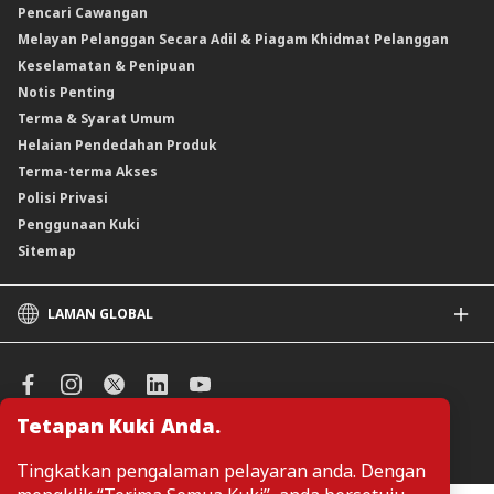
Pencari Cawangan
Produk Berstruktur
Melayan Pelanggan Secara Adil & Piagam Khidmat Pelanggan
Produk Berstruktur Islam
Keselamatan & Penipuan
Skim Persaraan Swasta (PRS)
Notis Penting
Clicks Trader
Terma & Syarat Umum
Instrumen Deposit Boleh Niaga
Helaian Pendedahan Produk
Unit Amanah Harga Berubah ASNB
Terma-terma Akses
Polisi Privasi
Penggunaan Kuki
Sitemap
LAMAN GLOBAL
CIMB
CIMB Islamic
CIMB Bank (SG)
Tetapan Kuki Anda.
CIMB Bank (KH)
Urus Keutamaan Kuki
CIMB Niaga
Tingkatkan pengalaman pelayaran anda. Dengan
CIMB Thai