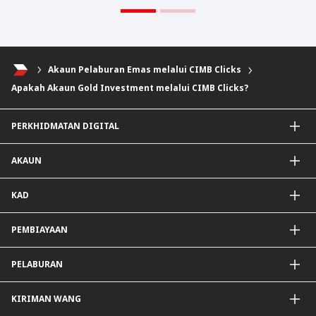
Akaun Pelaburan Emas melalui CIMB Clicks
Apakah Akaun Gold Investment melalui CIMB Clicks?
PERKHIDMATAN DIGITAL
Aplikasi CIMB OCTO
AKAUN
CIMB Clicks
DuitNow QR
Akaun Simpanan
KAD
Diperibadikan Untuk Anda
Akaun Semasa
Penjejak Karbon
Simpanan Tetap
Kad Kredit dan Perkhidmatan
PEMBIAYAAN
Mudarabah IA
Kad Debit
Pembiayaan Peribadi
PELABURAN
Pembiayaan Hartanah
Pembiayaan Auto
Dana Unit Amanah
KIRIMAN WANG
Dana Unit Amanah Patuh Shariah