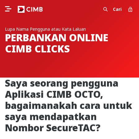
Cari
Lupa Nama Pengguna atau Kata Laluan
PERBANKAN ONLINE
CIMB CLICKS
Saya seorang pengguna
Aplikasi CIMB OCTO,
bagaimanakah cara untuk
saya mendapatkan
Nombor SecureTAC?