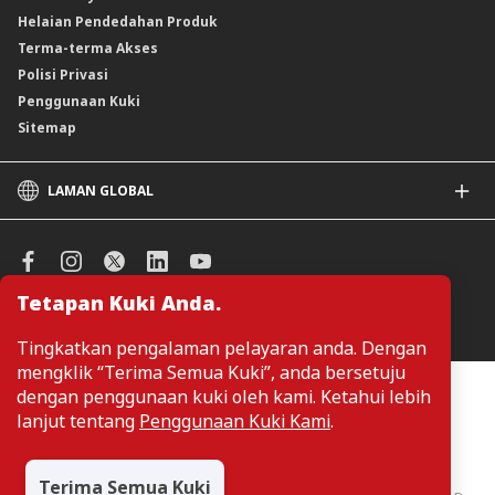
Helaian Pendedahan Produk
Unit Amanah Harga Berubah ASNB
Terma-terma Akses
Polisi Privasi
Penggunaan Kuki
Sitemap
LAMAN GLOBAL
CIMB
CIMB Islamic
CIMB Bank (SG)
Tetapan Kuki Anda.
CIMB Bank (KH)
Urus Keutamaan Kuki
CIMB Niaga
Tingkatkan pengalaman pelayaran anda. Dengan
CIMB Thai
mengklik “Terima Semua Kuki”, anda bersetuju
CIMB Bank (VN)
Pelanggan tidak perlu memberikan butiran peribadi ketika melayari
dengan penggunaan kuki oleh kami. Ketahui lebih
atau mengakses maklumat berkaitan produk dan perkhidmatan di
CIMB Bank (PH)
lanjut tentang
Penggunaan Kuki Kami
.
laman web. Butiran perbadi hanya diperlukan sekiranya pelanggan
ingin membuat permohonan atau pertanyaan mengenai sesuatu
produk atau perkhidmatan.
Terima Semua Kuki