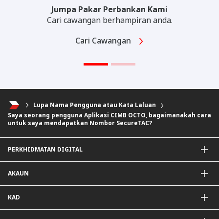
Jumpa Pakar Perbankan Kami
Cari cawangan berhampiran anda.
Cari Cawangan
Lupa Nama Pengguna atau Kata Laluan
Saya seorang pengguna Aplikasi CIMB OCTO, bagaimanakah cara
untuk saya mendapatkan Nombor SecureTAC?
PERKHIDMATAN DIGITAL
Aplikasi CIMB OCTO
AKAUN
CIMB Clicks
DuitNow QR
Akaun Simpanan
KAD
Diperibadikan Untuk Anda
Akaun Semasa
Penjejak Karbon
Simpanan Tetap
Kad Kredit dan Perkhidmatan