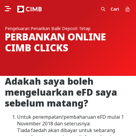
Cari
Pengeluaran Penarikan Balik Deposit Tetap
PERBANKAN ONLINE
CIMB CLICKS
Adakah saya boleh
mengeluarkan eFD saya
sebelum matang?
Untuk penempatan/pembaharuan eFD mulai 1
November 2018 dan seterusnya:
Tiada faedah akan dibayar untuk sebarang