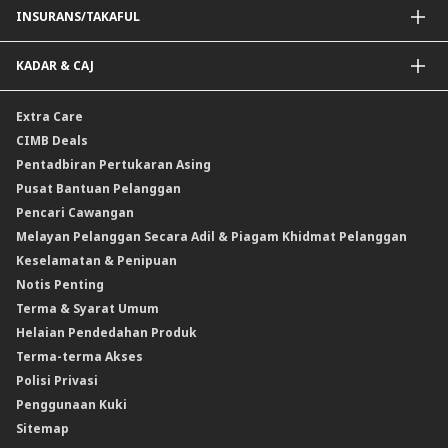
INSURANS/TAKAFUL
Amanah Saham Nasional Berhad (ASNB)
Pemindahan Telegrafik Luar Negara
Bon
Pemindahan Akaun Rentas Sempadan Malaysia ke Singapura
Insurans Hayat/Takaful Keluarga
KADAR & CAJ
Sukuk
Draf Permintaan Asing
Insurans/Takaful Kereta
Pelaburan dwi mata wang (DCI)
Cek Jurubank
Insurans Perjalanan
Kadar Forex
Extra Care
Produk Berstruktur Gold Convertible / Reverse Gold Convertible (GCI)
Insurans Kemalangan Peribadi
Kadar Faedah & Caj
CIMB Deals
Reverse Repo
Insurans/Takaful Berkaitan Kredit
Kadar Keuntungan & Caj
Pentadbiran Pertukaran Asing
Instrumen Deposit Boleh Niaga Kadar Apungan (FRNID)
Insurans/Takaful Hartanah
Kadar Asas Standard /Kadar Asas / Kadar Pinjaman/Pembiayaan Asas
Pusat Bantuan Pelanggan
Instrumen Boleh Niaga Islam (INI)
Pencari Cawangan
Produk Berstruktur
Melayan Pelanggan Secara Adil & Piagam Khidmat Pelanggan
Produk Berstruktur Islam
Keselamatan & Penipuan
Skim Persaraan Swasta (PRS)
Notis Penting
Clicks Trader
Terma & Syarat Umum
Instrumen Deposit Boleh Niaga
Helaian Pendedahan Produk
Unit Amanah Harga Berubah ASNB
Terma-terma Akses
Polisi Privasi
Penggunaan Kuki
Sitemap