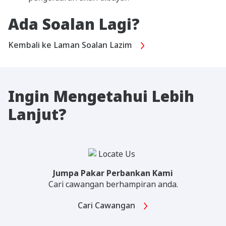
Ada Soalan Lagi?
Kembali ke Laman Soalan Lazim
Ingin Mengetahui Lebih
Lanjut?
Jumpa Pakar Perbankan Kami
Cari cawangan berhampiran anda.
Cari Cawangan