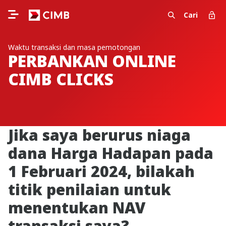
Cari
Waktu transaksi dan masa pemotongan
PERBANKAN ONLINE
CIMB CLICKS
Jika saya berurus niaga
dana Harga Hadapan pada
1 Februari 2024, bilakah
titik penilaian untuk
menentukan NAV
transaksi saya?