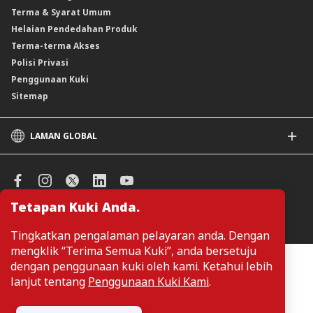
Terma & Syarat Umum
Instrumen Deposit Boleh Niaga
Helaian Pendedahan Produk
Unit Amanah Harga Berubah ASNB
Terma-terma Akses
Polisi Privasi
Penggunaan Kuki
Sitemap
LAMAN GLOBAL
CIMB
CIMB Islamic
CIMB Bank (SG)
Tetapan Kuki Anda.
CIMB Bank (KH)
Urus Keutamaan Kuki
CIMB Niaga
Tingkatkan pengalaman pelayaran anda. Dengan
CIMB Thai
mengklik “Terima Semua Kuki”, anda bersetuju
CIMB Bank (VN)
Pelanggan tidak perlu memberikan butiran peribadi ketika melayari
dengan penggunaan kuki oleh kami. Ketahui lebih
atau mengakses maklumat berkaitan produk dan perkhidmatan di
CIMB Bank (PH)
lanjut tentang
Penggunaan Kuki Kami
.
laman web. Butiran perbadi hanya diperlukan sekiranya pelanggan
ingin membuat permohonan atau pertanyaan mengenai sesuatu
produk atau perkhidmatan.