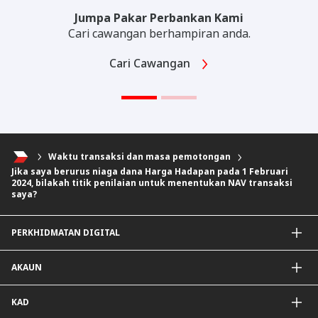
Jumpa Pakar Perbankan Kami
Cari cawangan berhampiran anda.
Cari Cawangan
Waktu transaksi dan masa pemotongan
Jika saya berurus niaga dana Harga Hadapan pada 1 Februari
2024, bilakah titik penilaian untuk menentukan NAV transaksi
saya?
PERKHIDMATAN DIGITAL
Aplikasi CIMB OCTO
AKAUN
CIMB Clicks
DuitNow QR
Akaun Simpanan
KAD
Diperibadikan Untuk Anda
Akaun Semasa