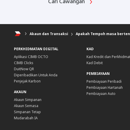
Cari Cawangan
Akaun dan Transaksi
Apakah Tempoh masa bertena
PERKHIDMATAN DIGITAL
KAD
Aplikasi CIMB OCTO
Kad Kredit dan Perkhidma
CIMB Clicks
Kad Debit
DuitNow QR
PEMBIAYAAN
Diperibadikan Untuk Anda
Penjejak Karbon
Pembiayaan Peribadi
Pembiayaan Hartanah
AKAUN
Pembiayaan Auto
Akaun Simpanan
Akaun Semasa
Simpanan Tetap
Mudarabah IA