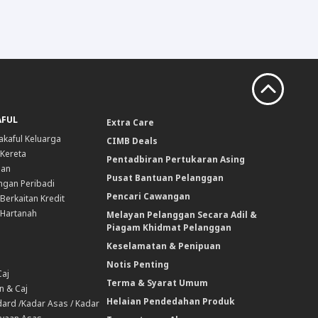
AFUL
Extra Care
akaful Keluarga
CIMB Deals
 Kereta
Pentadbiran Pertukaran Asing
nan
Pusat Bantuan Pelanggan
ngan Peribadi
Pencari Cawangan
Berkaitan Kredit
 Hartanah
Melayan Pelanggan Secara Adil &
Piagam Khidmat Pelanggan
Keselamatan & Penipuan
Notis Penting
Caj
Terma & Syarat Umum
n & Caj
Helaian Pendedahan Produk
ard /Kadar Asas / Kadar