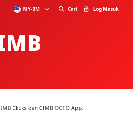
MY
-
BM
Cari
Log Masuk
IMB
 CIMB Clicks dan CIMB OCTO App.