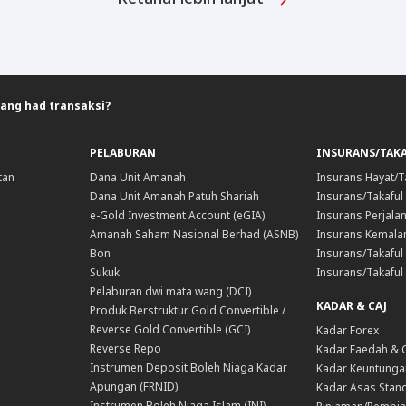
ng had transaksi?
PELABURAN
INSURANS/TAK
tan
Dana Unit Amanah
Insurans Hayat/T
Dana Unit Amanah Patuh Shariah
Insurans/Takaful
e-Gold Investment Account (eGIA)
Insurans Perjala
Amanah Saham Nasional Berhad (ASNB)
Insurans Kemala
Bon
Insurans/Takaful 
Sukuk
Insurans/Takaful
Pelaburan dwi mata wang (DCI)
KADAR & CAJ
Produk Berstruktur Gold Convertible /
Reverse Gold Convertible (GCI)
Kadar Forex
Reverse Repo
Kadar Faedah & 
Instrumen Deposit Boleh Niaga Kadar
Kadar Keuntunga
Apungan (FRNID)
Kadar Asas Stand
Instrumen Boleh Niaga Islam (INI)