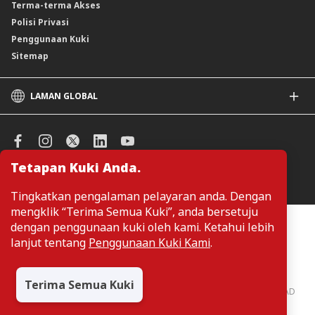
Terma-terma Akses
Polisi Privasi
Penggunaan Kuki
Sitemap
LAMAN GLOBAL
CIMB
CIMB Islamic
CIMB Bank (SG)
Tetapan Kuki Anda.
CIMB Bank (KH)
Urus Keutamaan Kuki
CIMB Niaga
Tingkatkan pengalaman pelayaran anda. Dengan
CIMB Thai
mengklik “Terima Semua Kuki”, anda bersetuju
CIMB Bank (VN)
Pelanggan tidak perlu memberikan butiran peribadi ketika melayari
dengan penggunaan kuki oleh kami. Ketahui lebih
atau mengakses maklumat berkaitan produk dan perkhidmatan di
CIMB Bank (PH)
lanjut tentang
Penggunaan Kuki Kami
.
laman web. Butiran perbadi hanya diperlukan sekiranya pelanggan
ingin membuat permohonan atau pertanyaan mengenai sesuatu
produk atau perkhidmatan.
Terima Semua Kuki
CIMB Bank: All rights reserved. Copyright © 2026 CIMB BANK BERHAD
197201001799 (13491-P)