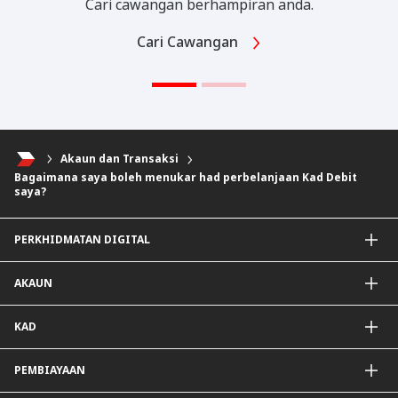
Cari cawangan berhampiran anda.
Cari Cawangan
Akaun dan Transaksi
Bagaimana saya boleh menukar had perbelanjaan Kad Debit
saya?
PERKHIDMATAN DIGITAL
Aplikasi CIMB OCTO
AKAUN
CIMB Clicks
DuitNow QR
Akaun Simpanan
KAD
Diperibadikan Untuk Anda
Akaun Semasa
Penjejak Karbon
Simpanan Tetap
Kad Kredit dan Perkhidmatan
PEMBIAYAAN
Mudarabah IA
Kad Debit