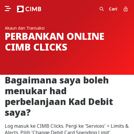
Cari
Akaun dan Transaksi
PERBANKAN ONLINE
CIMB CLICKS
Bagaimana saya boleh
menukar had
perbelanjaan Kad Debit
saya?
Log masuk ke CIMB Clicks. Pergi ke 'Services' > Limits &
Alerts. Pilih 'Change Debit Card Spending Limit'.