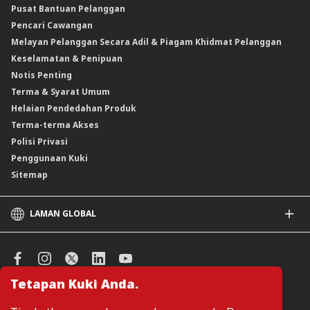
Pusat Bantuan Pelanggan
Instrumen Boleh Niaga Islam (INI)
Pencari Cawangan
Produk Berstruktur
Melayan Pelanggan Secara Adil & Piagam Khidmat Pelanggan
Produk Berstruktur Islam
Keselamatan & Penipuan
Skim Persaraan Swasta (PRS)
Notis Penting
Clicks Trader
Terma & Syarat Umum
Instrumen Deposit Boleh Niaga
Helaian Pendedahan Produk
Unit Amanah Harga Berubah ASNB
Terma-terma Akses
Polisi Privasi
Penggunaan Kuki
Sitemap
LAMAN GLOBAL
CIMB
CIMB Islamic
CIMB Bank (SG)
Tetapan Kuki Anda.
CIMB Bank (KH)
Urus Keutamaan Kuki
CIMB Niaga