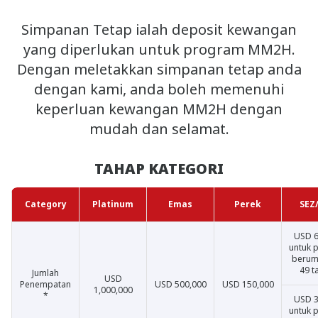
Simpanan Tetap ialah deposit kewangan
yang diperlukan untuk program MM2H.
Dengan meletakkan simpanan tetap anda
dengan kami, anda boleh memenuhi
keperluan kewangan MM2H dengan
mudah dan selamat.
TAHAP KATEGORI
Category
Platinum
Emas
Perek
SEZ
USD 6
untuk 
berum
49 t
Jumlah
USD
Penempatan
USD 500,000
USD 150,000
1,000,000
*
USD 3
untuk 