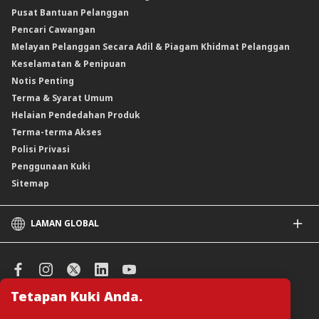
Pusat Bantuan Pelanggan
Instrumen Boleh Niaga Islam (INI)
Pencari Cawangan
Produk Berstruktur
Melayan Pelanggan Secara Adil & Piagam Khidmat Pelanggan
Produk Berstruktur Islam
Keselamatan & Penipuan
Skim Persaraan Swasta (PRS)
Notis Penting
Clicks Trader
Terma & Syarat Umum
Instrumen Deposit Boleh Niaga
Helaian Pendedahan Produk
Unit Amanah Harga Berubah ASNB
Terma-terma Akses
Polisi Privasi
Penggunaan Kuki
Sitemap
LAMAN GLOBAL
CIMB
CIMB Islamic
CIMB Bank (SG)
Tetapan Kuki Anda.
CIMB Bank (KH)
Urus Keutamaan Kuki
CIMB Niaga