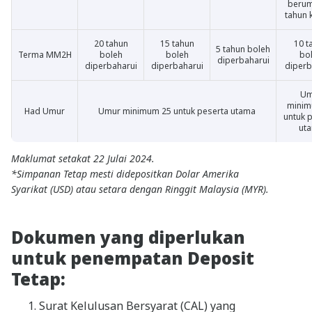
berum
tahun 
20 tahun
15 tahun
10 t
5 tahun boleh
Terma MM2H
boleh
boleh
bo
diperbaharui
diperbaharui
diperbaharui
diperb
Um
minim
Had Umur
Umur minimum 25 untuk peserta utama
untuk 
ut
Maklumat setakat 22 Julai 2024.
*Simpanan Tetap mesti didepositkan Dolar Amerika
Syarikat (USD) atau setara dengan Ringgit Malaysia (MYR).
Dokumen yang diperlukan
untuk penempatan Deposit
Tetap:
Surat Kelulusan Bersyarat (CAL) yang