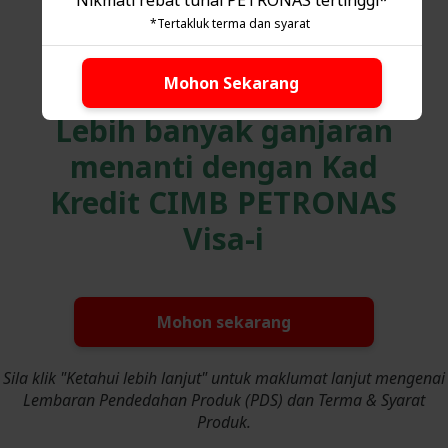
Nikmati rebat tunai PETRONAS tertinggi*
ke ruang istirehat lapangan terbang
*Tertakluk terma dan syarat
terpilih di seluruh dunia untuk pemegang
kad utama dan tambahan
Mohon Sekarang
Lebih banyak ganjaran
menanti dengan Kad
Kredit CIMB PETRONAS
Visa-i
Mohon sekarang
Sila klik "Ketahui lebih lanjut" untuk maklumat lanjut mengenai
Lembaran Pendedahan Produk (PDS) dan Terma & Syarat
Produk.