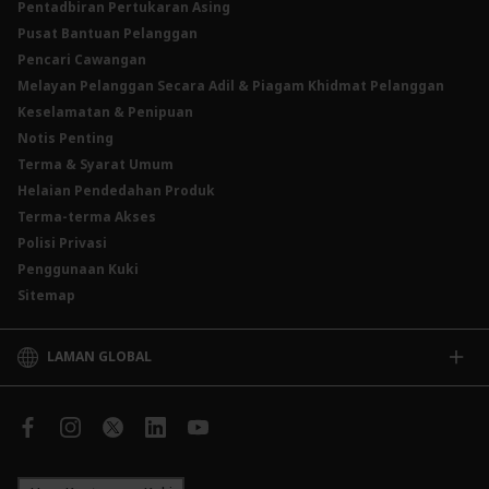
Pentadbiran Pertukaran Asing
Instrumen Deposit Boleh Niaga Kadar Apungan (FRNID)
Insurans/Takaful Hartanah
Kadar Asas Standard /Kadar Asas / Kadar Pinjaman/Pembiayaan Asas
Pusat Bantuan Pelanggan
Instrumen Boleh Niaga Islam (INI)
Pencari Cawangan
Produk Berstruktur
Melayan Pelanggan Secara Adil & Piagam Khidmat Pelanggan
Produk Berstruktur Islam
Keselamatan & Penipuan
Skim Persaraan Swasta (PRS)
Notis Penting
Clicks Trader
Terma & Syarat Umum
Instrumen Deposit Boleh Niaga
Helaian Pendedahan Produk
Unit Amanah Harga Berubah ASNB
Terma-terma Akses
Polisi Privasi
Penggunaan Kuki
Sitemap
LAMAN GLOBAL
CIMB
CIMB Islamic
CIMB Bank (SG)
CIMB Bank (KH)