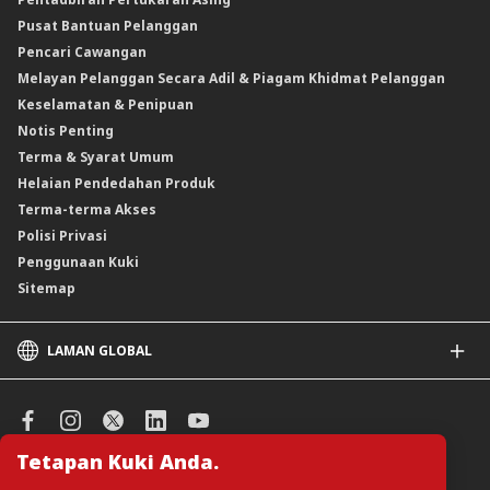
Instrumen Deposit Boleh Niaga Kadar Apungan (FRNID)
Insurans/Takaful Hartanah
Kadar Asas Standard /Kadar Asas / Kadar Pinjaman/Pembiayaan Asas
Pusat Bantuan Pelanggan
Instrumen Boleh Niaga Islam (INI)
Pencari Cawangan
Produk Berstruktur
Melayan Pelanggan Secara Adil & Piagam Khidmat Pelanggan
Produk Berstruktur Islam
Keselamatan & Penipuan
Skim Persaraan Swasta (PRS)
Notis Penting
Clicks Trader
Terma & Syarat Umum
Instrumen Deposit Boleh Niaga
Helaian Pendedahan Produk
Unit Amanah Harga Berubah ASNB
Terma-terma Akses
Polisi Privasi
Penggunaan Kuki
Sitemap
LAMAN GLOBAL
CIMB
CIMB Islamic
CIMB Bank (SG)
Tetapan Kuki Anda.
CIMB Bank (KH)
Urus Keutamaan Kuki