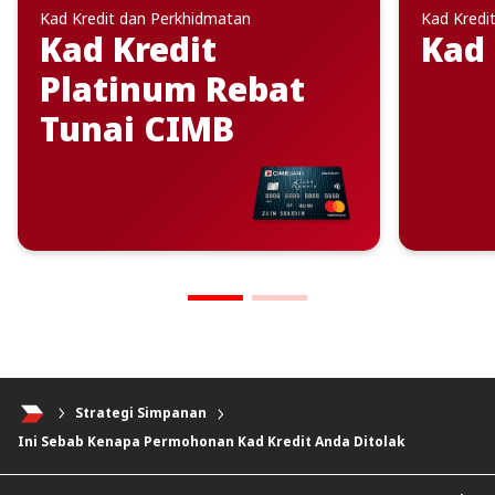
Kad Kredit dan Perkhidmatan
Kad Kredi
Kad Kredit
Kad 
Platinum Rebat
Tunai CIMB
Strategi Simpanan
Ini Sebab Kenapa Permohonan Kad Kredit Anda Ditolak