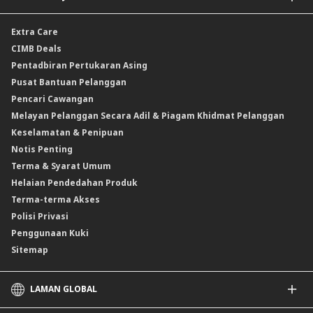
Draf Permintaan Asing
Insurans/Takaful Kereta
Pelaburan dwi mata wang (DCI)
Cek Jurubank
Insurans Perjalanan
Kadar Forex
Extra Care
Produk Berstruktur Gold Convertible / Reverse Gold Convertible (GCI)
Insurans Kemalangan Peribadi
Kadar Faedah & Caj
CIMB Deals
Reverse Repo
Insurans/Takaful Berkaitan Kredit
Kadar Keuntungan & Caj
Pentadbiran Pertukaran Asing
Instrumen Deposit Boleh Niaga Kadar Apungan (FRNID)
Insurans/Takaful Hartanah
Kadar Asas Standard /Kadar Asas / Kadar Pinjaman/Pembiayaan Asas
Pusat Bantuan Pelanggan
Instrumen Boleh Niaga Islam (INI)
Pencari Cawangan
Produk Berstruktur
Melayan Pelanggan Secara Adil & Piagam Khidmat Pelanggan
Produk Berstruktur Islam
Keselamatan & Penipuan
Skim Persaraan Swasta (PRS)
Notis Penting
Clicks Trader
Terma & Syarat Umum
Instrumen Deposit Boleh Niaga
Helaian Pendedahan Produk
Unit Amanah Harga Berubah ASNB
Terma-terma Akses
Polisi Privasi
Penggunaan Kuki
Sitemap
LAMAN GLOBAL
CIMB