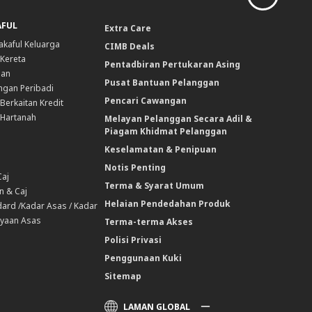
AFUL
Extra Care
akaful Keluarga
CIMB Deals
 Kereta
Pentadbiran Pertukaran Asing
nan
Pusat Bantuan Pelanggan
ngan Peribadi
Pencari Cawangan
Berkaitan Kredit
 Hartanah
Melayan Pelanggan Secara Adil &
Piagam Khidmat Pelanggan
Keselamatan & Penipuan
Notis Penting
Caj
Terma & Syarat Umum
n & Caj
Helaian Pendedahan Produk
ard /Kadar Asas / Kadar
yaan Asas
Terma-terma Akses
Polisi Privasi
Penggunaan Kuki
Sitemap
LAMAN GLOBAL