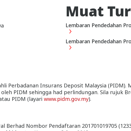
Muat Tu
mah kediaman persendirian disebabkan oleh keganas
Lembaran Pendedahan Pro
wa
aku dalam tempoh 3 bulan selepas kecederaan;
Lembaran Pendedahan Pro
ahli Perbadanan Insurans Deposit Malaysia (PIDM).
ngi oleh PIDM sehingga had perlindungan. Sila rujuk
atau PIDM (layari
www.pidm.gov.my
).
neral Berhad Nombor Pendaftaran 201701019705 (1233