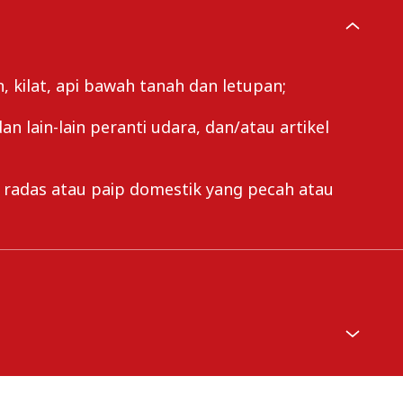
 kilat, api bawah tanah dan letupan;
lain-lain peranti udara, dan/atau artikel
 radas atau paip domestik yang pecah atau
uk pada terma dan syarat Sijil Takaful:
asan simpanan perabut;