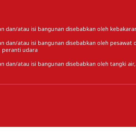
 dan/atau isi bangunan disebabkan oleh kebakaran,
dan/atau isi bangunan disebabkan oleh pesawat dan 
n peranti udara
 dan/atau isi bangunan disebabkan oleh tangki air,
tanpa apa-apa Sumbangan Takaful tambahan, tertakl
nkan untuk jualan atau pameran atau diletak di kaw