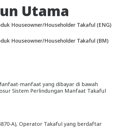
run Utama
an luaran atau boleh dilihat oleh pencuri
duk Houseowner/Householder Takaful (ENG)
duk Houseowner/Householder Takaful (BM)
 Manfaat-manfaat yang dibayar di bawah
 Brosur Sistem Perlindungan Manfaat Takaful
870-A), Operator Takaful yang berdaftar