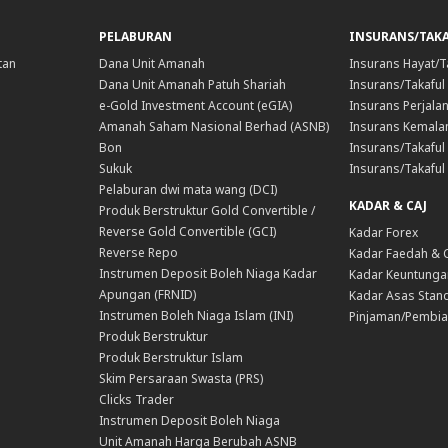
PELABURAN
INSURANS/TAK
tan
Dana Unit Amanah
Insurans Hayat/T
Dana Unit Amanah Patuh Shariah
Insurans/Takaful
e-Gold Investment Account (eGIA)
Insurans Perjala
Amanah Saham Nasional Berhad (ASNB)
Insurans Kemala
Bon
Insurans/Takaful 
Sukuk
Insurans/Takaful
Pelaburan dwi mata wang (DCI)
KADAR & CAJ
Produk Berstruktur Gold Convertible /
Reverse Gold Convertible (GCI)
Kadar Forex
Reverse Repo
Kadar Faedah & 
Instrumen Deposit Boleh Niaga Kadar
Kadar Keuntunga
Apungan (FRNID)
Kadar Asas Stand
Instrumen Boleh Niaga Islam (INI)
Pinjaman/Pembia
Produk Berstruktur
Produk Berstruktur Islam
Skim Persaraan Swasta (PRS)
Clicks Trader
Instrumen Deposit Boleh Niaga
Unit Amanah Harga Berubah ASNB