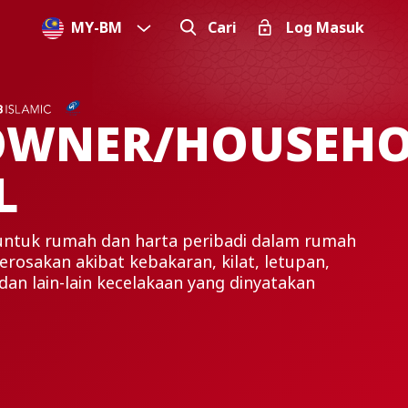
MY
-
BM
Cari
Log Masuk
OWNER/HOUSEHO
L
untuk rumah dan harta peribadi dalam rumah
erosakan akibat kebakaran, kilat, letupan,
 dan lain-lain kecelakaan yang dinyatakan
.