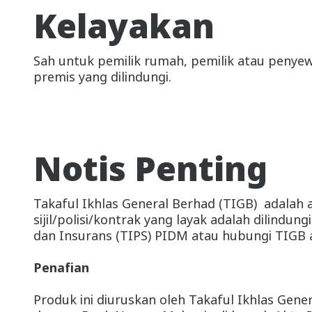
Kelayakan
Cermin pecah;
Pampasan untuk insiden maut di dalam ru
Sah untuk pemilik rumah, pemilik atau penye
atau oleh kebakaran, jika kematian berl
premis yang dilindungi.
Harta Pembantu Rumah.
Notis Penting
Takaful Ikhlas General Berhad (TIGB) adalah 
sijil/polisi/kontrak yang layak adalah dilindu
dan Insurans (TIPS) PIDM atau hubungi TIGB 
Penafian
Produk ini diuruskan oleh Takaful Ikhlas Ge