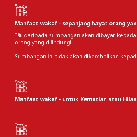
Manfaat wakaf - sepanjang hayat orang yang
3% daripada sumbangan akan dibayar kepada
orang yang dilindungi.
Sumbangan ini tidak akan dikembalikan kepa
Manfaat wakaf - untuk Kematian atau Hilang
Tambahan 10% daripada jumlah yang dilindun
1
Perbadanan Wakaf Selangor (PWS)
sebagai wa