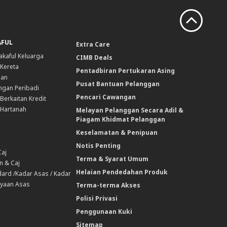
AFUL
Extra Care
akaful Keluarga
CIMB Deals
 Kereta
Pentadbiran Pertukaran Asing
nan
Pusat Bantuan Pelanggan
ngan Peribadi
Pencari Cawangan
Berkaitan Kredit
 Hartanah
Melayan Pelanggan Secara Adil &
Piagam Khidmat Pelanggan
Keselamatan & Penipuan
Notis Penting
Caj
Terma & Syarat Umum
n & Caj
Helaian Pendedahan Produk
ard /Kadar Asas / Kadar
yaan Asas
Terma-terma Akses
Polisi Privasi
Penggunaan Kuki
Sitemap