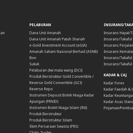
PELABURAN
INSURANS/TAK
tan
Dana Unit Amanah
Insurans Hayat/T
Dana Unit Amanah Patuh Shariah
Insurans/Takaful
e-Gold Investment Account (eGIA)
Insurans Perjala
Amanah Saham Nasional Berhad (ASNB)
Insurans Kemala
Bon
Insurans/Takaful 
Sukuk
Insurans/Takaful
Pelaburan dwi mata wang (DCI)
KADAR & CAJ
Produk Berstruktur Gold Convertible /
Reverse Gold Convertible (GCI)
Kadar Forex
Reverse Repo
Kadar Faedah & 
Instrumen Deposit Boleh Niaga Kadar
Kadar Keuntunga
Apungan (FRNID)
Kadar Asas Stand
Instrumen Boleh Niaga Islam (INI)
Pinjaman/Pembia
Produk Berstruktur
Produk Berstruktur Islam
Skim Persaraan Swasta (PRS)
Clicks Trader