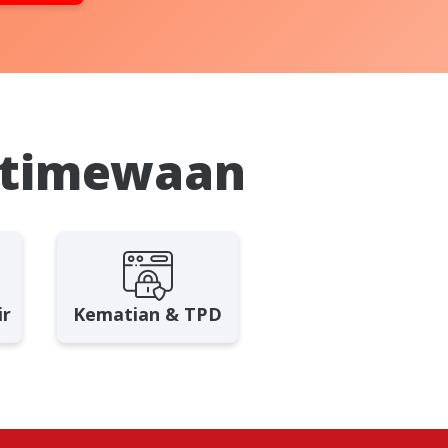
stimewaan
ir
Kematian & TPD