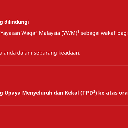
 dilindungi
1
 Yayasan Waqaf Malaysia (YWM)
sebagai wakaf bagi
da anda dalam sebarang keadaan.
 Upaya Menyeluruh dan Kekal (TPD²) ke atas oran
2
gi sebagai tambahan manfaat kematian dan TPD
ak
kaf bagi orang yang dilindungi.