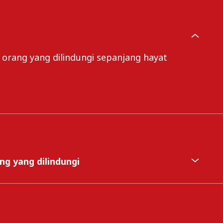
 orang yang dilindungi sepanjang hayat
g yang dilindungi
an dibayar kepada YWM dan/atau