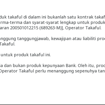
uk takaful di dalam ini bukanlah satu kontrak taka
erma-terma dan syarat-syarat lengkap untuk produk
taran 200501012215 (689263-M)], Operator Takaful.
nggung tanggungjawab, kewajipan atau liabiliti pro
Takaful.
untuk produk takaful ini.
ysia dan bukan produk kepunyaan Bank. Oleh itu, prod
Operator Takaful perlu menanggung sepenuhya tangg