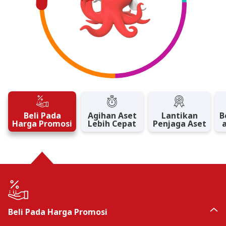
Beli Pada
Agihan Aset
Lantikan
B
Harga Promosi
Lebih Cepat
Penjaga Aset
Beli Pada Harga Promosi