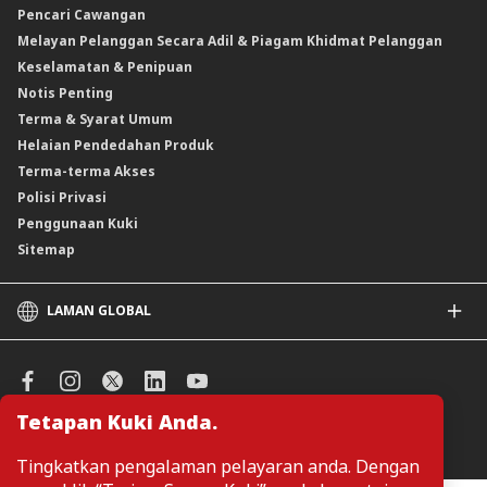
Pencari Cawangan
Produk Berstruktur
Melayan Pelanggan Secara Adil & Piagam Khidmat Pelanggan
Produk Berstruktur Islam
Keselamatan & Penipuan
Skim Persaraan Swasta (PRS)
Notis Penting
Clicks Trader
Terma & Syarat Umum
Instrumen Deposit Boleh Niaga
Helaian Pendedahan Produk
Unit Amanah Harga Berubah ASNB
Terma-terma Akses
Polisi Privasi
Penggunaan Kuki
Sitemap
LAMAN GLOBAL
CIMB
CIMB Islamic
CIMB Bank (SG)
Tetapan Kuki Anda.
CIMB Bank (KH)
Urus Keutamaan Kuki
CIMB Niaga
Tingkatkan pengalaman pelayaran anda. Dengan
CIMB Thai