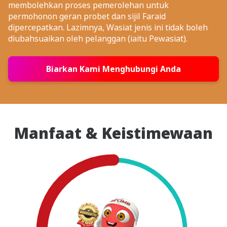
membolehkan proses pemerolehan untuk
permohonon geran probet dan sijil Faraid
dipercepatkan. Lazimnya, Wasiat jenis ini tidak boleh
diubahsuaikan oleh pelanggan (iaitu Pewasiat).
Biarkan Kami Menghubungi Anda
Manfaat & Keistimewaan