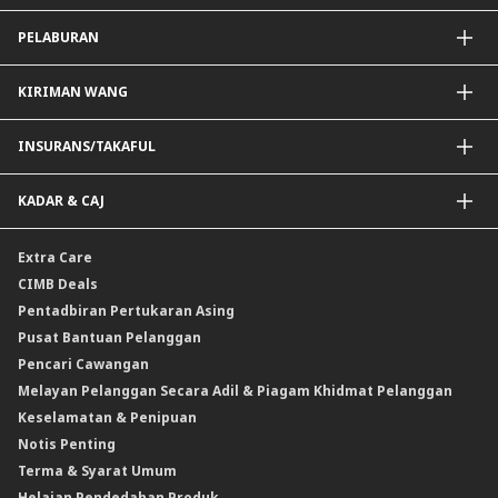
Pembiayaan Peribadi
PELABURAN
Pembiayaan Hartanah
Pembiayaan Auto
Dana Unit Amanah
KIRIMAN WANG
Dana Unit Amanah Patuh Shariah
e-Gold Investment Account (eGIA)
SpeedSend
INSURANS/TAKAFUL
Amanah Saham Nasional Berhad (ASNB)
Pemindahan Telegrafik Luar Negara
Bon
Pemindahan Akaun Rentas Sempadan Malaysia ke Singapura
Insurans Hayat/Takaful Keluarga
KADAR & CAJ
Sukuk
Draf Permintaan Asing
Insurans/Takaful Kereta
Pelaburan dwi mata wang (DCI)
Cek Jurubank
Insurans Perjalanan
Kadar Forex
Extra Care
Produk Berstruktur Gold Convertible / Reverse Gold Convertible (GCI)
Insurans Kemalangan Peribadi
Kadar Faedah & Caj
CIMB Deals
Reverse Repo
Insurans/Takaful Berkaitan Kredit
Kadar Keuntungan & Caj
Pentadbiran Pertukaran Asing
Instrumen Deposit Boleh Niaga Kadar Apungan (FRNID)
Insurans/Takaful Hartanah
Kadar Asas Standard /Kadar Asas / Kadar Pinjaman/Pembiayaan Asas
Pusat Bantuan Pelanggan
Instrumen Boleh Niaga Islam (INI)
Pencari Cawangan
Produk Berstruktur
Melayan Pelanggan Secara Adil & Piagam Khidmat Pelanggan
Produk Berstruktur Islam
Keselamatan & Penipuan
Skim Persaraan Swasta (PRS)
Notis Penting
Clicks Trader
Terma & Syarat Umum
Instrumen Deposit Boleh Niaga
Helaian Pendedahan Produk