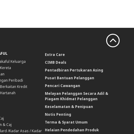
AFUL
Extra Care
akaful Keluarga
CIMB Deals
 Kereta
Pentadbiran Pertukaran Asing
nan
Pusat Bantuan Pelanggan
ngan Peribadi
Pencari Cawangan
Berkaitan Kredit
 Hartanah
Melayan Pelanggan Secara Adil &
Piagam Khidmat Pelanggan
Keselamatan & Penipuan
Notis Penting
Caj
Terma & Syarat Umum
n & Caj
Helaian Pendedahan Produk
ard /Kadar Asas / Kadar