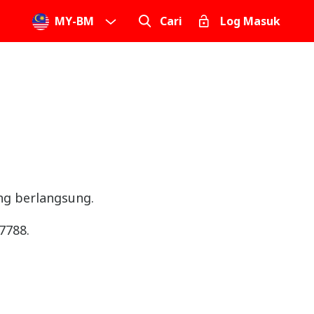
MY
-
BM
Cari
Log Masuk
ng berlangsung.
7788.