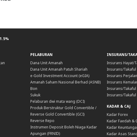
 1.5%
PELABURAN
INSURANS/TAK
tan
Dana Unit Amanah
Insurans Hayat/T
Dana Unit Amanah Patuh Shariah
Insurans/Takaful
e-Gold Investment Account (eGIA)
Insurans Perjala
Amanah Saham Nasional Berhad (ASNB)
Insurans Kemala
Bon
Insurans/Takaful 
Sukuk
Insurans/Takaful
Pelaburan dwi mata wang (DCI)
KADAR & CAJ
Produk Berstruktur Gold Convertible /
Reverse Gold Convertible (GCI)
Kadar Forex
Reverse Repo
Kadar Faedah & 
Instrumen Deposit Boleh Niaga Kadar
Kadar Keuntunga
Apungan (FRNID)
Kadar Asas Stand