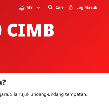
MY
Cari
Log Masuk
0 CIMB
a?
egara. Sila rujuk undang-undang tempatan.