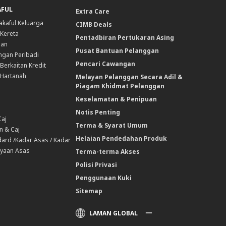
AFUL
Extra Care
akaful Keluarga
CIMB Deals
 Kereta
Pentadbiran Pertukaran Asing
nan
Pusat Bantuan Pelanggan
ngan Peribadi
Pencari Cawangan
Berkaitan Kredit
 Hartanah
Melayan Pelanggan Secara Adil &
Piagam Khidmat Pelanggan
Keselamatan & Penipuan
Notis Penting
Caj
Terma & Syarat Umum
n & Caj
Helaian Pendedahan Produk
ard /Kadar Asas / Kadar
yaan Asas
Terma-terma Akses
Polisi Privasi
Penggunaan Kuki
Sitemap
LAMAN GLOBAL