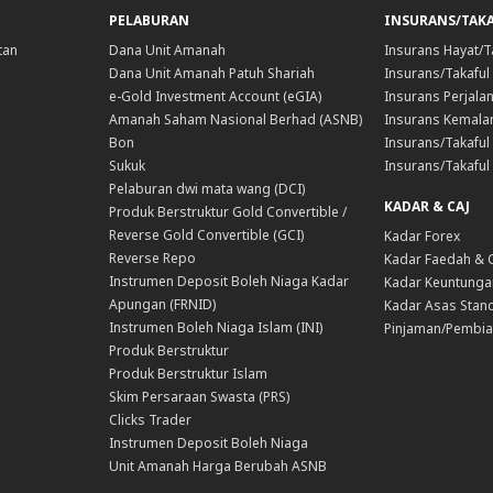
PELABURAN
INSURANS/TAK
tan
Dana Unit Amanah
Insurans Hayat/T
Dana Unit Amanah Patuh Shariah
Insurans/Takaful
e-Gold Investment Account (eGIA)
Insurans Perjala
Amanah Saham Nasional Berhad (ASNB)
Insurans Kemala
Bon
Insurans/Takaful 
Sukuk
Insurans/Takaful
Pelaburan dwi mata wang (DCI)
KADAR & CAJ
Produk Berstruktur Gold Convertible /
Reverse Gold Convertible (GCI)
Kadar Forex
Reverse Repo
Kadar Faedah & 
Instrumen Deposit Boleh Niaga Kadar
Kadar Keuntunga
Apungan (FRNID)
Kadar Asas Stand
Instrumen Boleh Niaga Islam (INI)
Pinjaman/Pembia
Produk Berstruktur
Produk Berstruktur Islam
Skim Persaraan Swasta (PRS)
Clicks Trader
Instrumen Deposit Boleh Niaga
Unit Amanah Harga Berubah ASNB