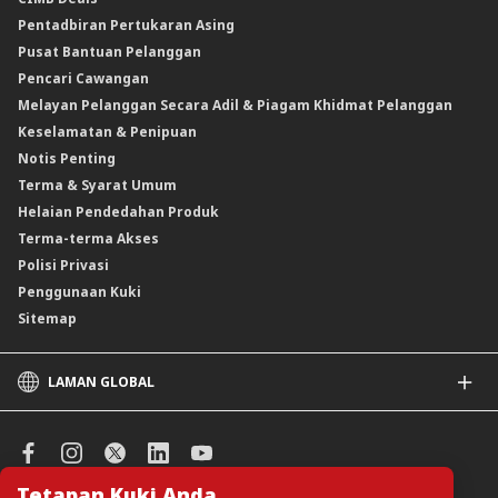
Reverse Repo
Insurans/Takaful Berkaitan Kredit
Kadar Keuntungan & Caj
Pentadbiran Pertukaran Asing
Instrumen Deposit Boleh Niaga Kadar Apungan (FRNID)
Insurans/Takaful Hartanah
Kadar Asas Standard /Kadar Asas / Kadar Pinjaman/Pembiayaan Asas
Pusat Bantuan Pelanggan
Instrumen Boleh Niaga Islam (INI)
Pencari Cawangan
Produk Berstruktur
Melayan Pelanggan Secara Adil & Piagam Khidmat Pelanggan
Produk Berstruktur Islam
Keselamatan & Penipuan
Skim Persaraan Swasta (PRS)
Notis Penting
Clicks Trader
Terma & Syarat Umum
Instrumen Deposit Boleh Niaga
Helaian Pendedahan Produk
Unit Amanah Harga Berubah ASNB
Terma-terma Akses
Polisi Privasi
Penggunaan Kuki
Sitemap
LAMAN GLOBAL
CIMB
CIMB Islamic
CIMB Bank (SG)
Tetapan Kuki Anda.