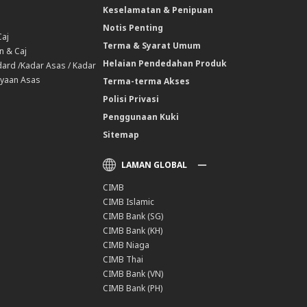
Keselamatan & Penipuan
Notis Penting
Caj
Terma & Syarat Umum
n & Caj
Helaian Pendedahan Produk
ard /Kadar Asas / Kadar
yaan Asas
Terma-terma Akses
Polisi Privasi
Penggunaan Kuki
Sitemap
LAMAN GLOBAL
CIMB
CIMB Islamic
CIMB Bank (SG)
CIMB Bank (KH)
CIMB Niaga
CIMB Thai
CIMB Bank (VN)
CIMB Bank (PH)