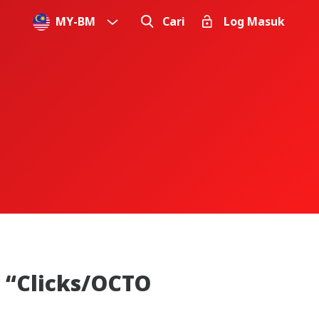
MY
-
BM
Cari
Log Masuk
 “Clicks/OCTO