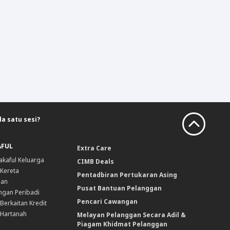
a satu sesi?
AFUL
Extra Care
akaful Keluarga
CIMB Deals
 Kereta
Pentadbiran Pertukaran Asing
nan
Pusat Bantuan Pelanggan
ngan Peribadi
Pencari Cawangan
Berkaitan Kredit
 Hartanah
Melayan Pelanggan Secara Adil &
Piagam Khidmat Pelanggan