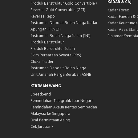
KADAR & CAJ
Produk Berstruktur Gold Convertible /
Reverse Gold Convertible (GCI)
Kadar Forex
Reverse Repo
Kadar Faedah & 
Instrumen Deposit Boleh Niaga Kadar
Kadar Keuntunga
Apungan (FRNID)
Kadar Asas Stand
Instrumen Boleh Niaga Islam (INI)
Pinjaman/Pembia
Produk Berstruktur
Produk Berstruktur Islam
Skim Persaraan Swasta (PRS)
Clicks Trader
Instrumen Deposit Boleh Niaga
Unit Amanah Harga Berubah ASNB
KIRIMAN WANG
SpeedSend
Pemindahan Telegrafik Luar Negara
Pemindahan Akaun Rentas Sempadan
Malaysia ke Singapura
Draf Permintaan Asing
Cek Jurubank