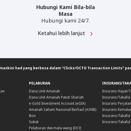
Hubungi Kami Bila-bila
Masa
Hubungi kami 24/7.
Ketahui lebih lanjut
askini had yang berbeza dalam “Clicks/OCTO Transaction Limits” pad
PELABURAN
INSURANS/TAK
tan
Dana Unit Amanah
Insurans Hayat/T
Dana Unit Amanah Patuh Shariah
Insurans/Takaful
e-Gold Investment Account (eGIA)
Insurans Perjala
Amanah Saham Nasional Berhad (ASNB)
Insurans Kemala
Bon
Insurans/Takaful 
Sukuk
Insurans/Takaful
Pelaburan dwi mata wang (DCI)