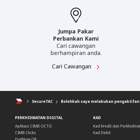
Jumpa Pakar
Perbankan Kami
Cari cawangan
berhampiran anda.
Cari Cawangan
SecureTAC
Bolehkah saya melakukan pengaktifan 
PERKHIDMATAN DIGITAL
KAD
Aplikasi CIMB OCTO
Kad Kredit dan Perkhidma
CIMB Clicks
Kad Debit
DuitNow QR