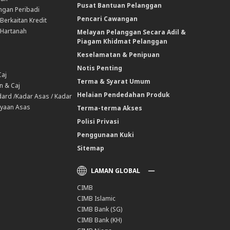
Pusat Bantuan Pelanggan
ngan Peribadi
Pencari Cawangan
Berkaitan Kredit
 Hartanah
Melayan Pelanggan Secara Adil &
Piagam Khidmat Pelanggan
Keselamatan & Penipuan
Notis Penting
Caj
Terma & Syarat Umum
n & Caj
Helaian Pendedahan Produk
ard /Kadar Asas / Kadar
yaan Asas
Terma-terma Akses
Polisi Privasi
Penggunaan Kuki
Sitemap
LAMAN GLOBAL
CIMB
CIMB Islamic
CIMB Bank (SG)
CIMB Bank (KH)