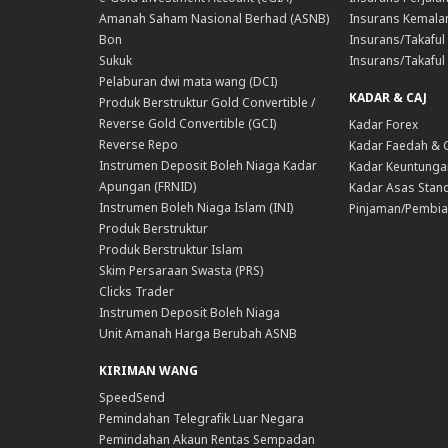
Amanah Saham Nasional Berhad (ASNB)
Insurans Kemala
Bon
Insurans/Takaful 
Sukuk
Insurans/Takaful
Pelaburan dwi mata wang (DCI)
KADAR & CAJ
Produk Berstruktur Gold Convertible /
Reverse Gold Convertible (GCI)
Kadar Forex
Reverse Repo
Kadar Faedah & 
Instrumen Deposit Boleh Niaga Kadar
Kadar Keuntunga
Apungan (FRNID)
Kadar Asas Stand
Instrumen Boleh Niaga Islam (INI)
Pinjaman/Pembia
Produk Berstruktur
Produk Berstruktur Islam
Skim Persaraan Swasta (PRS)
Clicks Trader
Instrumen Deposit Boleh Niaga
Unit Amanah Harga Berubah ASNB
KIRIMAN WANG
SpeedSend
Pemindahan Telegrafik Luar Negara
Pemindahan Akaun Rentas Sempadan