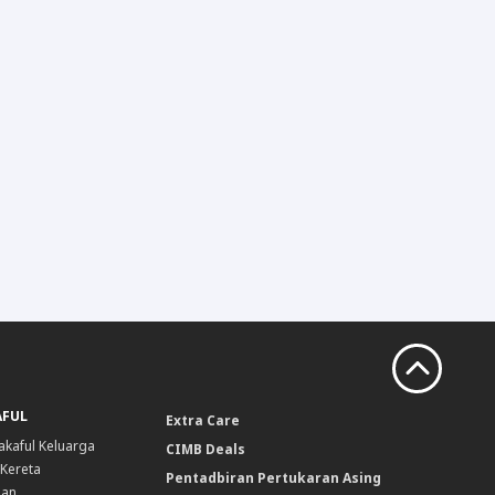
AFUL
Extra Care
akaful Keluarga
CIMB Deals
 Kereta
Pentadbiran Pertukaran Asing
nan