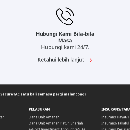
Hubungi Kami Bila-bila
Masa
Hubungi kami 24/7.
Ketahui lebih lanjut
SecureTAC satu kali semasa pergi melancong?
PELABURAN
INSURANS/TAK
tan
Dana Unit Amanah
Insurans Hayat/T
Dana Unit Amanah Patuh Shariah
Insurans/Takaful
e-Gold Investment Account (eGIA)
Insurans Perjala