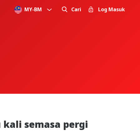
MY
-
BM
Cari
Log Masuk
kali semasa pergi