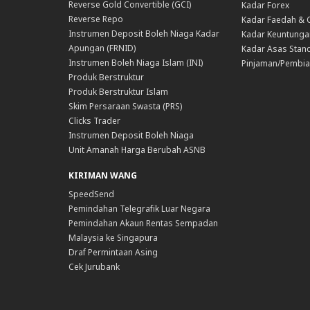
Reverse Gold Convertible (GCI)
Kadar Forex
Reverse Repo
Kadar Faedah & 
Instrumen Deposit Boleh Niaga Kadar
Kadar Keuntunga
Apungan (FRNID)
Kadar Asas Stand
Instrumen Boleh Niaga Islam (INI)
Pinjaman/Pembia
Produk Berstruktur
Produk Berstruktur Islam
Skim Persaraan Swasta (PRS)
Clicks Trader
Instrumen Deposit Boleh Niaga
Unit Amanah Harga Berubah ASNB
KIRIMAN WANG
SpeedSend
Pemindahan Telegrafik Luar Negara
Pemindahan Akaun Rentas Sempadan
Malaysia ke Singapura
Draf Permintaan Asing
Cek Jurubank