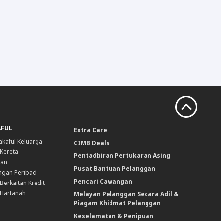
AFUL
Extra Care
akaful Keluarga
CIMB Deals
 Kereta
Pentadbiran Pertukaran Asing
nan
Pusat Bantuan Pelanggan
ngan Peribadi
Pencari Cawangan
Berkaitan Kredit
 Hartanah
Melayan Pelanggan Secara Adil &
Piagam Khidmat Pelanggan
Keselamatan & Penipuan