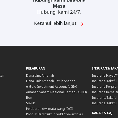
Masa
Hubungi kami 24/7.
Ketahui lebih lanjut
PELABURAN
INSURANS/TAK
tan
Dana Unit Amanah
Insurans Hayat/T
Dana Unit Amanah Patuh Shariah
Insurans/Takaful
e-Gold Investment Account (eGIA)
Insurans Perjala
Amanah Saham Nasional Berhad (ASNB)
Insurans Kemala
Bon
Insurans/Takaful 
Sukuk
Insurans/Takaful
Pelaburan dwi mata wang (DCI)
KADAR & CAJ
Produk Berstruktur Gold Convertible /