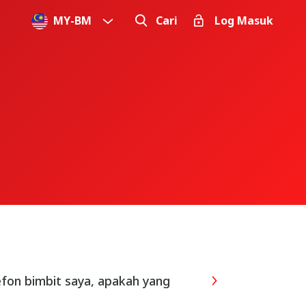
MY
-
BM
Cari
Log Masuk
efon bimbit saya, apakah yang