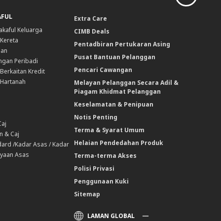
AFUL
Extra Care
akaful Keluarga
CIMB Deals
 Kereta
Pentadbiran Pertukaran Asing
nan
Pusat Bantuan Pelanggan
ngan Peribadi
Pencari Cawangan
Berkaitan Kredit
 Hartanah
Melayan Pelanggan Secara Adil &
Piagam Khidmat Pelanggan
Keselamatan & Penipuan
Notis Penting
Caj
Terma & Syarat Umum
n & Caj
Helaian Pendedahan Produk
ard /Kadar Asas / Kadar
yaan Asas
Terma-terma Akses
Polisi Privasi
Penggunaan Kuki
Sitemap
LAMAN GLOBAL