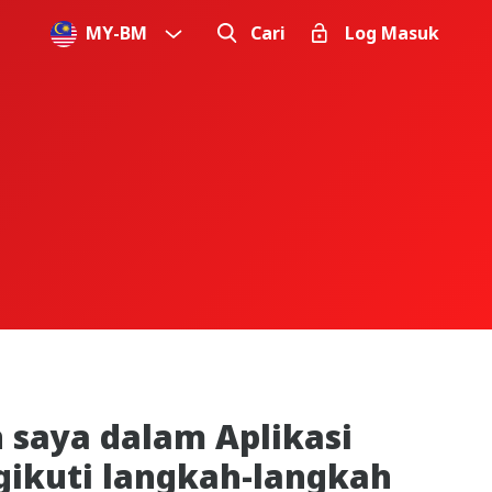
MY
-
BM
Cari
Log Masuk
saya dalam Aplikasi
ikuti langkah-langkah