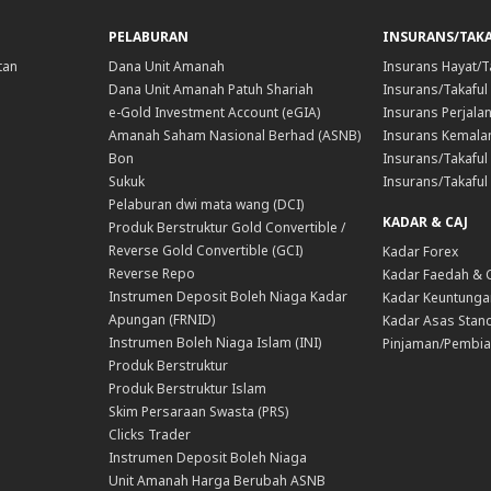
PELABURAN
INSURANS/TAK
tan
Dana Unit Amanah
Insurans Hayat/T
Dana Unit Amanah Patuh Shariah
Insurans/Takaful
e-Gold Investment Account (eGIA)
Insurans Perjala
Amanah Saham Nasional Berhad (ASNB)
Insurans Kemala
Bon
Insurans/Takaful 
Sukuk
Insurans/Takaful
Pelaburan dwi mata wang (DCI)
KADAR & CAJ
Produk Berstruktur Gold Convertible /
Reverse Gold Convertible (GCI)
Kadar Forex
Reverse Repo
Kadar Faedah & 
Instrumen Deposit Boleh Niaga Kadar
Kadar Keuntunga
Apungan (FRNID)
Kadar Asas Stand
Instrumen Boleh Niaga Islam (INI)
Pinjaman/Pembia
Produk Berstruktur
Produk Berstruktur Islam
Skim Persaraan Swasta (PRS)
Clicks Trader
Instrumen Deposit Boleh Niaga
Unit Amanah Harga Berubah ASNB