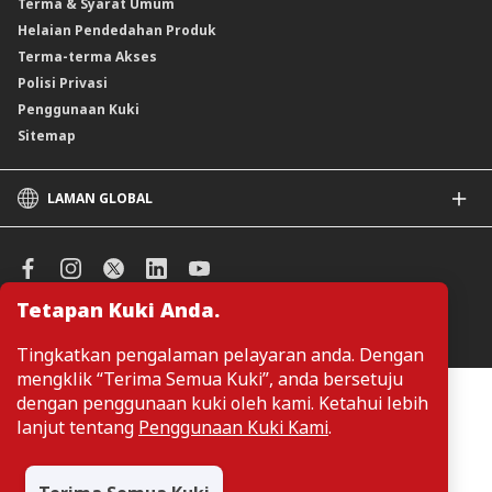
Terma & Syarat Umum
Instrumen Deposit Boleh Niaga
Helaian Pendedahan Produk
Unit Amanah Harga Berubah ASNB
Terma-terma Akses
Polisi Privasi
Penggunaan Kuki
Sitemap
LAMAN GLOBAL
CIMB
CIMB Islamic
CIMB Bank (SG)
Tetapan Kuki Anda.
CIMB Bank (KH)
Urus Keutamaan Kuki
CIMB Niaga
Tingkatkan pengalaman pelayaran anda. Dengan
CIMB Thai
mengklik “Terima Semua Kuki”, anda bersetuju
CIMB Bank (VN)
Pelanggan tidak perlu memberikan butiran peribadi ketika melayari
dengan penggunaan kuki oleh kami. Ketahui lebih
atau mengakses maklumat berkaitan produk dan perkhidmatan di
CIMB Bank (PH)
lanjut tentang
Penggunaan Kuki Kami
.
laman web. Butiran perbadi hanya diperlukan sekiranya pelanggan
ingin membuat permohonan atau pertanyaan mengenai sesuatu
produk atau perkhidmatan.