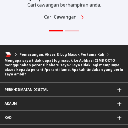
Cari cawangan berhampiran anda.
Cari Cawangan
Pemasangan, Akses & Log Masuk Pertama Kali
Mengapa saya tidak dapat log masuk ke Aplikasi CIMB OCTO
menggunakan peranti baharu saya? Saya tidak lagi mempunyai
akses kepada peranti/peranti lama. Apakah tindakan yang perlu
saya ambil?
PERKHIDMATAN DIGITAL
Aplikasi CIMB OCTO
AKAUN
CIMB Clicks
DuitNow QR
Akaun Simpanan
KAD
Diperibadikan Untuk Anda
Akaun Semasa
Penjejak Karbon
Simpanan Tetap
Kad Kredit dan Perkhidmatan