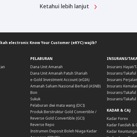
Ketahui lebih lanjut
kah electronic Know Your Customer (eKYC) wajib?
PELABURAN
INSURANS/TAK
tan
Dana Unit Amanah
Insurans Hayat/T
Dana Unit Amanah Patuh Shariah
Insurans/Takaful
e-Gold Investment Account (eGIA)
Insurans Perjala
Amanah Saham Nasional Berhad (ASNB)
Insurans Kemala
Bon
Insurans/Takaful 
Sukuk
Insurans/Takaful
Pelaburan dwi mata wang (DCI)
KADAR & CAJ
Produk Berstruktur Gold Convertible /
Reverse Gold Convertible (GCI)
Kadar Forex
Reverse Repo
Kadar Faedah & 
Instrumen Deposit Boleh Niaga Kadar
Kadar Keuntunga