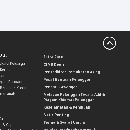
AFUL
Extra Care
akaful Keluarga
CIMB Deals
 Kereta
Pentadbiran Pertukaran Asing
nan
Pusat Bantuan Pelanggan
ngan Peribadi
Pencari Cawangan
Berkaitan Kredit
 Hartanah
Melayan Pelanggan Secara Adil &
Piagam Khidmat Pelanggan
Keselamatan & Penipuan
Notis Penting
Caj
Terma & Syarat Umum
n & Caj
Helaian Pendedahan Produk